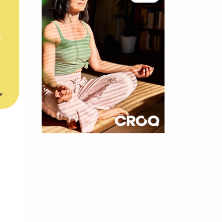
er
×
t 180
 CROQ
nnelle de