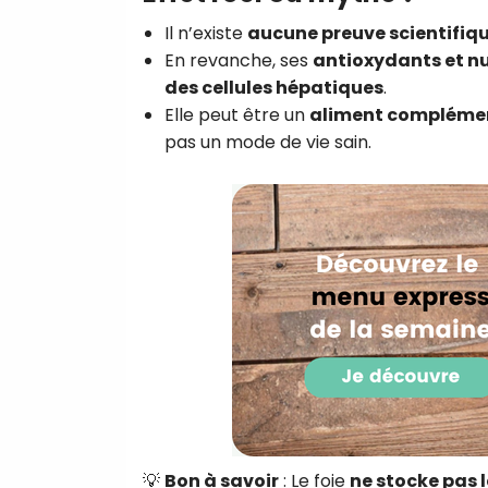
Il n’existe
aucune preuve scientifiq
En revanche, ses
antioxydants et n
des cellules hépatiques
.
Elle peut être un
aliment compléme
pas un mode de vie sain.
💡
Bon à savoir
: Le foie
ne stocke pas l