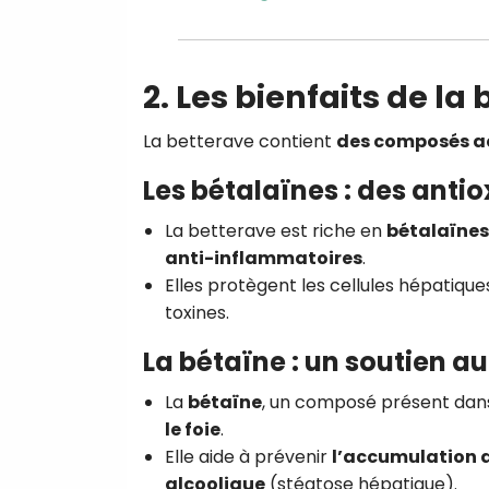
2. Les bienfaits de la
La betterave contient
des composés ac
Les bétalaïnes : des anti
La betterave est riche en
bétalaïnes
anti-inflammatoires
.
Elles protègent les cellules hépatiqu
toxines.
La bétaïne : un soutien a
La
bétaïne
, un composé présent dans
le foie
.
Elle aide à prévenir
l’accumulation 
alcoolique
(stéatose hépatique).