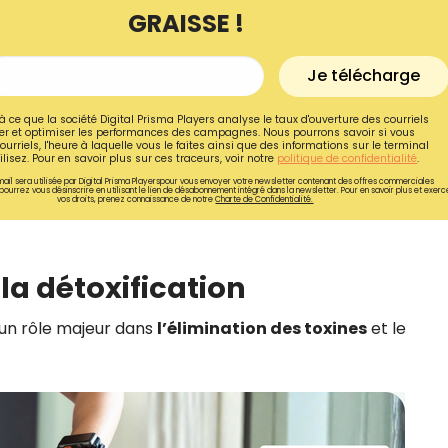
GRAISSE !
Je télécharge
à ce que la société Digital Prisma Players analyse le taux d'ouverture des courriels
r et optimiser les performances des campagnes. Nous pourrons savoir si vous
ourriels, l'heure à laquelle vous le faites ainsi que des informations sur le terminal
lisez. Pour en savoir plus sur ces traceurs, voir notre
politique de confidentialité
.
ail sera utilisée par Digital Prisma Playerspour vous envoyer votre newsletter contenant des offres commerciales
pourrez vous désinscrire en utilisant le lien de désabonnement intégré dans la newsletter. Pour en savoir plus et exerc
vos droits, prenez connaissance de notre
Charte de Confidentialité.
 la détoxification
Recevez gratuitemen
 un rôle majeur dans
l’élimination des toxines
et le
recettes inédites de
!
Ainsi que la newsletter promotio