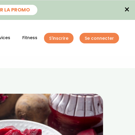
×
R LA PROMO
vices
Fitness
S'inscrire
Se connecter