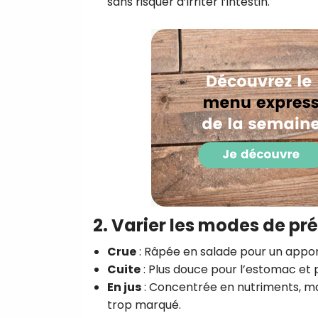
sans risquer d’irriter l’intestin.
2. Varier les modes de pr
Crue
: Râpée en salade pour un appor
Cuite
: Plus douce pour l’estomac et pl
En jus
: Concentrée en nutriments, ma
trop marqué.