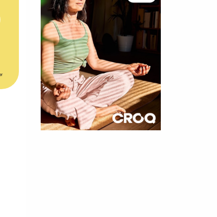
er
×
t 180
 CROQ
nnelle de