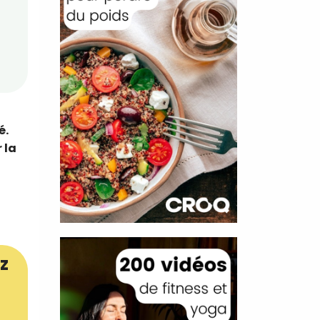
é.
 la
z