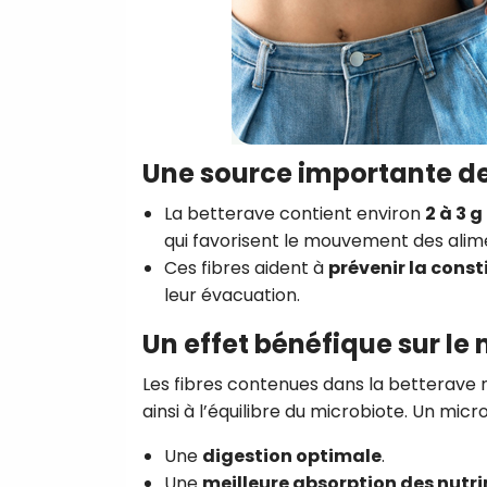
Une source importante de
La betterave contient environ
2 à 3 g
qui favorisent le mouvement des alimen
Ces fibres aident à
prévenir la const
leur évacuation.
Un effet bénéfique sur le 
Les fibres contenues dans la betterave 
ainsi à l’équilibre du microbiote. Un mic
Une
digestion optimale
.
Une
meilleure absorption des nutr