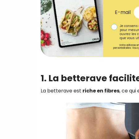
E-mail
Je consens 
pour mesure
ouvrez les c
que vous uti
Votre adresse em
personnalisées. Vous 
1. La betterave facilit
La betterave est
riche en fibres
, ce qui 