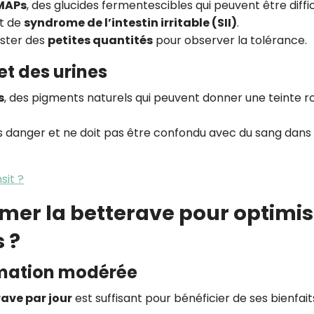
MAPs
, des glucides fermentescibles qui peuvent être diffic
nt de
syndrome de l’intestin irritable (SII)
.
ester des
petites quantités
pour observer la tolérance.
et des urines
s
, des pigments naturels qui peuvent donner une teinte r
ns danger et ne doit pas être confondu avec du sang dans 
sit ?
r la betterave pour optimis
s ?
mmation modérée
rave par jour
est suffisant pour bénéficier de ses bienfait