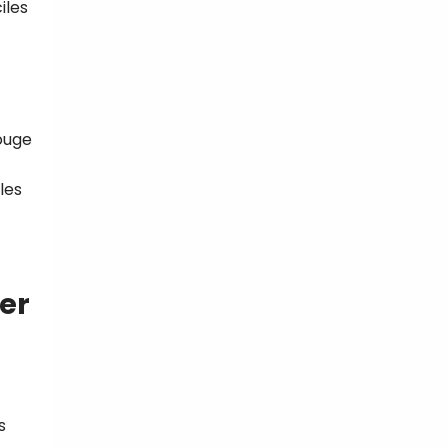
iles
ouge
les
er
s