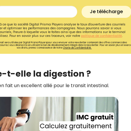
Je télécharge
à ce que la société Digital Prisma Players analyse le taux d'ouverture des courriels
r et optimiser les performances des campagnes. Nous pourrons savoir si vous
ourriels, l'heure à laquelle vous le faites ainsi que des informations sur le terminal
lisez. Pour en savoir plus sur ces traceurs, voir notre
politique de confidentialité
.
ail sera utilisée par Digital Prisma Playerspour vous envoyer votre newsletter contenant des offres commerciales
pourrez vous désinscrire en utilisant le lien de désabonnement intégré dans la newsletter. Pour en savoir plus et exerc
vos droits, prenez connaissance de notre
Charte de Confidentialité.
e-t-elle la digestion ?
en fait un excellent allié pour le transit intestinal.
Recevez gratuitemen
recettes inédites de
!
Ainsi que la newsletter promotio