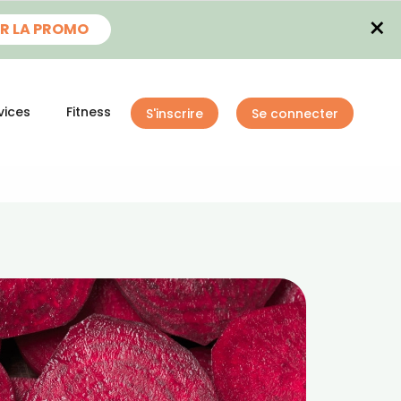
×
R LA PROMO
vices
Fitness
S'inscrire
Se connecter