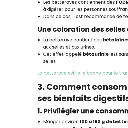
Les betteraves contiennent des
FOD
à digérer pour les personnes souffra
Dans ce cas, il est recommandé de t
Une coloration des selles 
La betterave contient des
bétalaïne
aux selles et aux urines.
Cet effet, appelé
bétaurinie
, est sa
selles.
La betterave est-elle bonne pour le tran
3. Comment consomme
ses bienfaits digestif
1. Privilégier une conso
Manger environ
100 à 150 g de bette