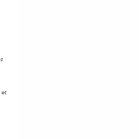
z
 et