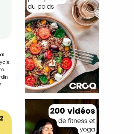
al
ycle,
re
rdin
z
z