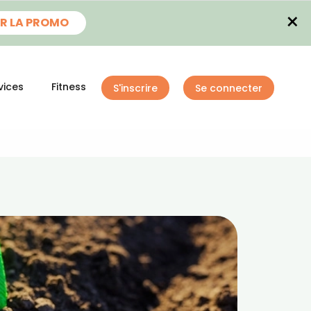
×
R LA PROMO
vices
Fitness
S'inscrire
Se connecter