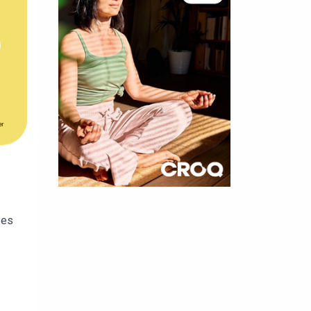
er
×
les
t 180
 CROQ
nnelle de