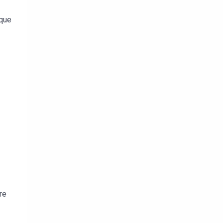
 que
re