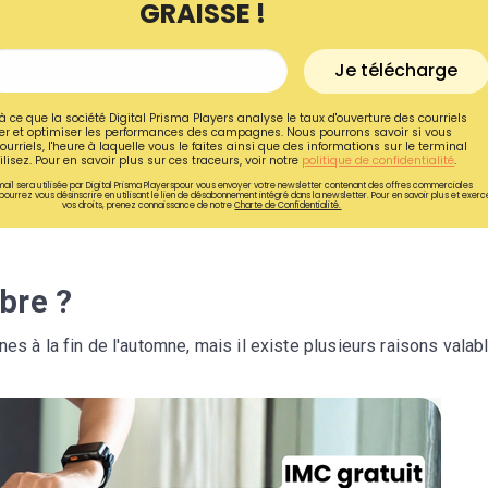
GRAISSE !
Je télécharge
à ce que la société Digital Prisma Players analyse le taux d'ouverture des courriels
r et optimiser les performances des campagnes. Nous pourrons savoir si vous
ourriels, l'heure à laquelle vous le faites ainsi que des informations sur le terminal
lisez. Pour en savoir plus sur ces traceurs, voir notre
politique de confidentialité
.
ail sera utilisée par Digital Prisma Playerspour vous envoyer votre newsletter contenant des offres commerciales
pourrez vous désinscrire en utilisant le lien de désabonnement intégré dans la newsletter. Pour en savoir plus et exerc
vos droits, prenez connaissance de notre
Charte de Confidentialité.
bre ?
es à la fin de l'automne, mais il existe plusieurs raisons valab
Recevez gratuitemen
recettes inédites de
!
Ainsi que la newsletter promotio