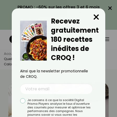
×
PROMO : -60% sur les offres 3 et 6 mois
×
avec le code CROQ60
Recevez
VOIR LA PROMO
gratuitement
180 recettes
inédites de
Accueil
Actus
Sport
CROQ !
Quelles Sont Les Tâches Quotidiennes Qui Font Brûler Des
Calories ?
Ainsi que la newsletter promotionnelle
de CROQ.
Je consens à ce que la société Digital
Prisma Players analyse le taux d'ouverture
des courriels pour mesurer et optimiser les
performances des campagnes. Nous
pourrons savoir si vous ouvrez les