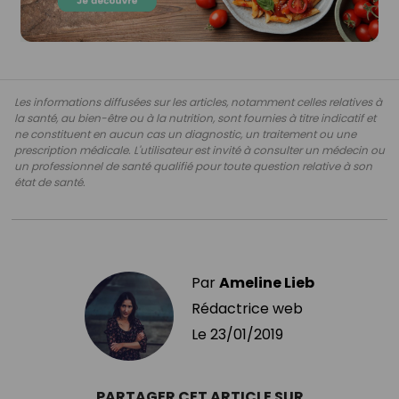
Les informations diffusées sur les articles, notamment celles relatives à
la santé, au bien-être ou à la nutrition, sont fournies à titre indicatif et
ne constituent en aucun cas un diagnostic, un traitement ou une
prescription médicale. L'utilisateur est invité à consulter un médecin ou
un professionnel de santé qualifié pour toute question relative à son
état de santé.
Par
Ameline Lieb
Rédactrice web
Le
23/01/2019
PARTAGER CET ARTICLE SUR