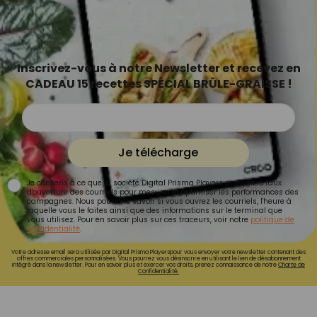
Inscrivez-vous à notre Newsletter et recevez en
CADEAU 15 recettes SPÉCIAL BRÛLE-GRAISSE !
Je télécharge
Je consens à ce que la société Digital Prisma Players analyse le taux
d'ouverture des courriels pour mesurer et optimiser les performances des
campagnes. Nous pourrons savoir si vous ouvrez les courriels, l'heure à
laquelle vous le faites ainsi que des informations sur le terminal que
vous utilisez. Pour en savoir plus sur ces traceurs, voir notre
politique de
confidentialité
.
Votre adresse email sera utilisée par Digital Prisma Playerspour vous envoyer votre newsletter contenant des
offres commerciales personnalisées. Vous pourrez vous désinscrire en utilisant le lien de désabonnement
intégré dans la newsletter. Pour en savoir plus et exercer vos droits, prenez connaissance de notre
Charte de
Confidentialité.