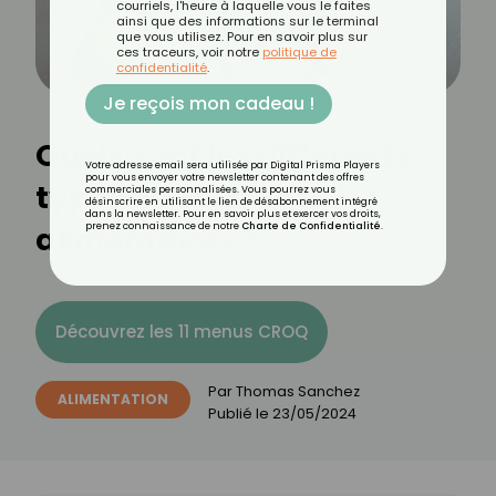
courriels, l'heure à laquelle vous le faites
ainsi que des informations sur le terminal
que vous utilisez. Pour en savoir plus sur
ces traceurs, voir notre
politique de
confidentialité
.
Je reçois mon cadeau !
Quels sont les différents
Votre adresse email sera utilisée par Digital Prisma Players
pour vous envoyer votre newsletter contenant des offres
types de colorants
commerciales personnalisées. Vous pourrez vous
désinscrire en utilisant le lien de désabonnement intégré
dans la newsletter. Pour en savoir plus et exercer vos droits,
alimentaires ?
prenez connaissance de notre
Charte de Confidentialité
.
Découvrez les 11 menus CROQ
Par
Thomas Sanchez
ALIMENTATION
Publié le
23/05/2024