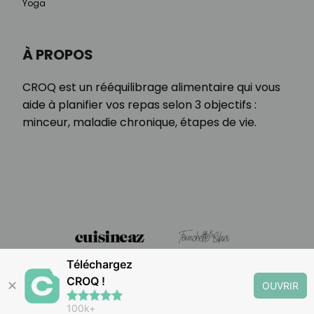
Yoga
À PROPOS
CROQ est un rééquilibrage alimentaire qui vous
aide à planifier vos repas selon 3 objectifs :
minceur, maladie chronique, étapes de vie.
Téléchargez
CROQ !
✕
OUVRIR
100k+