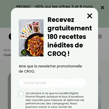
×
PROMO : -60% sur les offres 3 et 6 mois
×
avec le code CROQ60
Recevez
VOIR LA PROMO
gratuitement
180 recettes
inédites de
Accueil
Actus
Alimentation
CROQ !
Quels Sont Les Différents Types De Colorants Alimentaires ?
Ainsi que la newsletter promotionnelle
de CROQ.
Je consens à ce que la société Digital
Prisma Players analyse le taux d'ouverture
des courriels pour mesurer et optimiser les
performances des campagnes. Nous
pourrons savoir si vous ouvrez les