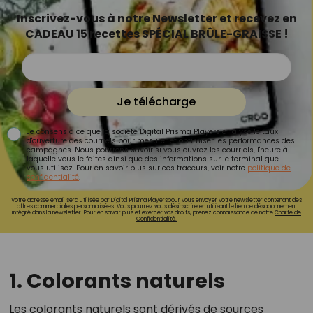
Inscrivez-vous à notre Newsletter et recevez en
CADEAU 15 recettes SPÉCIAL BRÛLE-GRAISSE !
Je télécharge
Je consens à ce que la société Digital Prisma Players analyse le taux
d'ouverture des courriels pour mesurer et optimiser les performances des
campagnes. Nous pourrons savoir si vous ouvrez les courriels, l'heure à
laquelle vous le faites ainsi que des informations sur le terminal que
vous utilisez. Pour en savoir plus sur ces traceurs, voir notre
politique de
confidentialité
.
Votre adresse email sera utilisée par Digital Prisma Playerspour vous envoyer votre newsletter contenant des
offres commerciales personnalisées. Vous pourrez vous désinscrire en utilisant le lien de désabonnement
intégré dans la newsletter. Pour en savoir plus et exercer vos droits, prenez connaissance de notre
Charte de
Confidentialité.
1. Colorants naturels
Les colorants naturels sont dérivés de sources