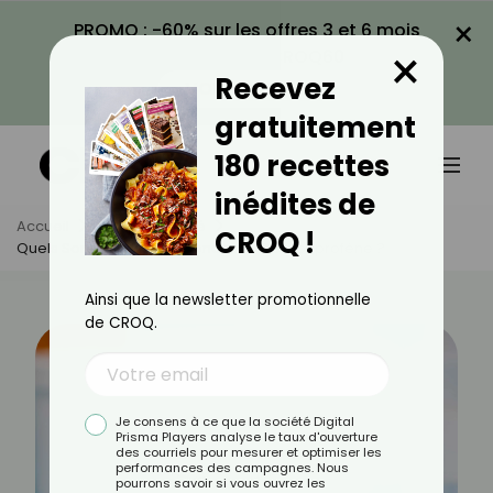
×
PROMO : -60% sur les offres 3 et 6 mois
×
avec le code CROQ60
Recevez
VOIR LA PROMO
gratuitement
180 recettes
inédites de
Accueil
Actus
Santé
CROQ !
Quels Sont Les Effets Secondaires De L'ibuprofène ?
Ainsi que la newsletter promotionnelle
de CROQ.
Je consens à ce que la société Digital
Prisma Players analyse le taux d'ouverture
des courriels pour mesurer et optimiser les
performances des campagnes. Nous
pourrons savoir si vous ouvrez les