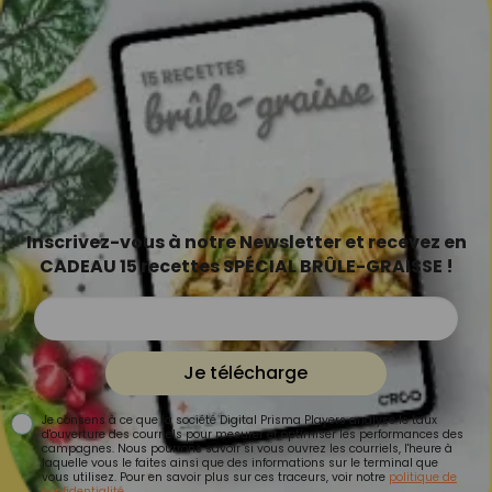
Inscrivez-vous à notre Newsletter et recevez en
CADEAU 15 recettes SPÉCIAL BRÛLE-GRAISSE !
Je télécharge
Je consens à ce que la société Digital Prisma Players analyse le taux
d'ouverture des courriels pour mesurer et optimiser les performances des
campagnes. Nous pourrons savoir si vous ouvrez les courriels, l'heure à
laquelle vous le faites ainsi que des informations sur le terminal que
vous utilisez. Pour en savoir plus sur ces traceurs, voir notre
politique de
confidentialité
.