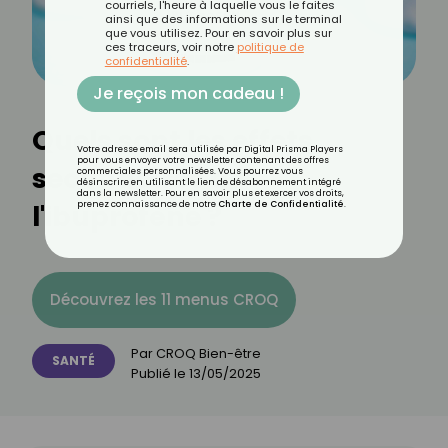
courriels, l'heure à laquelle vous le faites
ainsi que des informations sur le terminal
que vous utilisez. Pour en savoir plus sur
ces traceurs, voir notre
politique de
confidentialité
.
Je reçois mon cadeau !
Quels sont les effets
Votre adresse email sera utilisée par Digital Prisma Players
pour vous envoyer votre newsletter contenant des offres
secondaires de
commerciales personnalisées. Vous pourrez vous
désinscrire en utilisant le lien de désabonnement intégré
dans la newsletter. Pour en savoir plus et exercer vos droits,
l'ibuprofène ?
prenez connaissance de notre
Charte de Confidentialité
.
Découvrez les 11 menus CROQ
Par
CROQ Bien-être
SANTÉ
Publié le
13/05/2025