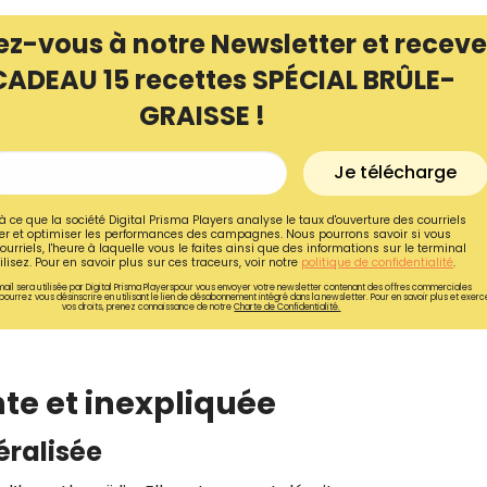
ez-vous à notre Newsletter et receve
CADEAU 15 recettes SPÉCIAL BRÛLE-
GRAISSE !
Je télécharge
à ce que la société Digital Prisma Players analyse le taux d'ouverture des courriels
r et optimiser les performances des campagnes. Nous pourrons savoir si vous
ourriels, l'heure à laquelle vous le faites ainsi que des informations sur le terminal
lisez. Pour en savoir plus sur ces traceurs, voir notre
politique de confidentialité
.
ail sera utilisée par Digital Prisma Playerspour vous envoyer votre newsletter contenant des offres commerciales
pourrez vous désinscrire en utilisant le lien de désabonnement intégré dans la newsletter. Pour en savoir plus et exerc
vos droits, prenez connaissance de notre
Charte de Confidentialité.
Recevez gratuitemen
recettes inédites de
te et inexpliquée
!
éralisée
Ainsi que la newsletter promotio