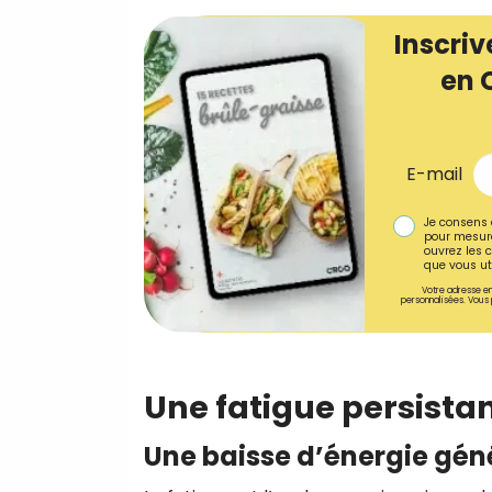
Inscriv
en 
E-mail
Je consens 
pour mesure
ouvrez les c
que vous uti
Votre adresse em
personnalisées. Vous 
Une fatigue persistan
Une baisse d’énergie gén