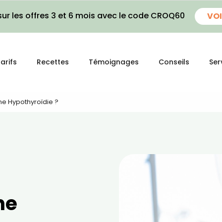
ur les offres 3 et 6 mois avec le code CROQ60
VOI
arifs
Recettes
Témoignages
Conseils
Ser
e Hypothyroïdie ?
ne