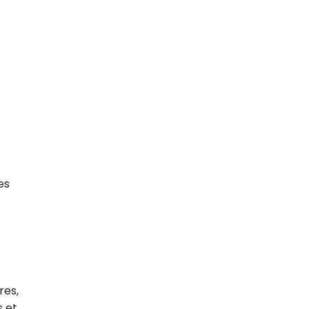
es
res,
 et