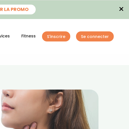
×
R LA PROMO
vices
Fitness
S'inscrire
Se connecter