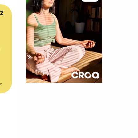
z
er
×
t 180
 CROQ
nnelle de