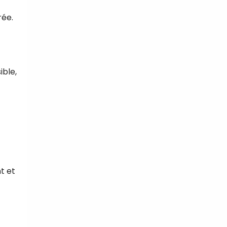
rée.
ible,
t et