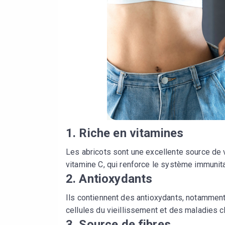
1. Riche en vitamines
Les abricots sont une excellente source de v
vitamine C, qui renforce le système immunita
2. Antioxydants
Ils contiennent des antioxydants, notamment
cellules du vieillissement et des maladies c
3. Source de fibres