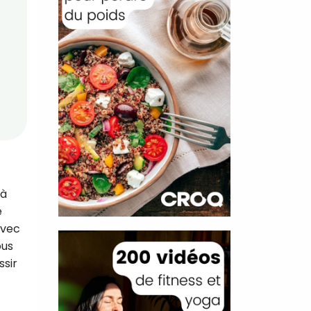
 à
e
avec
ous
ssir