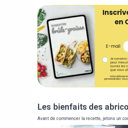
Inscriv
en 
E-mail
Je consens 
pour mesure
ouvrez les c
que vous uti
Votre adresse em
personnalisées. Vous 
Les bienfaits des abric
Avant de commencer la recette, jetons un coup