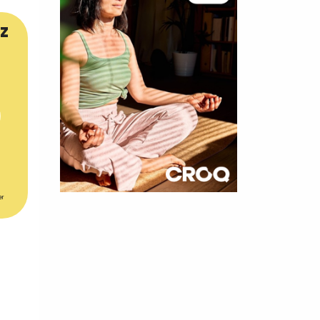
z
er
×
t 180
 CROQ
nnelle de