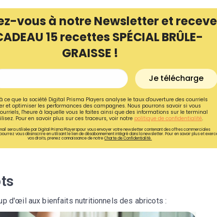
ez-vous à notre Newsletter et receve
CADEAU 15 recettes SPÉCIAL BRÛLE-
GRAISSE !
Je télécharge
à ce que la société Digital Prisma Players analyse le taux d'ouverture des courriels
r et optimiser les performances des campagnes. Nous pourrons savoir si vous
ourriels, l'heure à laquelle vous le faites ainsi que des informations sur le terminal
lisez. Pour en savoir plus sur ces traceurs, voir notre
politique de confidentialité
.
ail sera utilisée par Digital Prisma Playerspour vous envoyer votre newsletter contenant des offres commerciales
pourrez vous désinscrire en utilisant le lien de désabonnement intégré dans la newsletter. Pour en savoir plus et exerc
vos droits, prenez connaissance de notre
Charte de Confidentialité.
Recevez gratuitemen
recettes inédites de
ots
!
 d'œil aux bienfaits nutritionnels des abricots :
Ainsi que la newsletter promotio