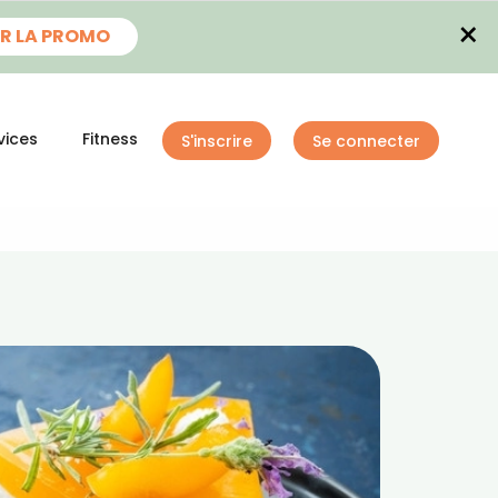
×
R LA PROMO
vices
Fitness
S'inscrire
Se connecter