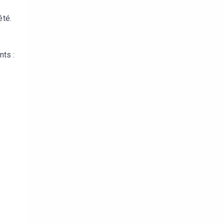
été.
nts :