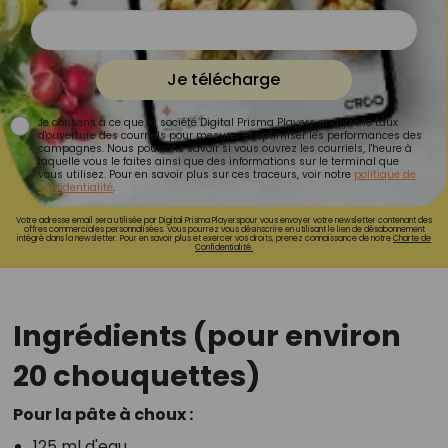
Je télécharge
Je consens à ce que la société Digital Prisma Players analyse le taux
d'ouverture des courriels pour mesurer et optimiser les performances des
campagnes. Nous pourrons savoir si vous ouvrez les courriels, l'heure à
laquelle vous le faites ainsi que des informations sur le terminal que
vous utilisez. Pour en savoir plus sur ces traceurs, voir notre
politique de
confidentialité
.
Votre adresse email sera utilisée par Digital Prisma Playerspour vous envoyer votre newsletter contenant des
offres commerciales personnalisées. Vous pourrez vous désinscrire en utilisant le lien de désabonnement
intégré dans la newsletter. Pour en savoir plus et exercer vos droits, prenez connaissance de notre
Charte de
Confidentialité.
Ingrédients (pour environ
20 chouquettes)
Pour la pâte à choux :
125 ml d'eau