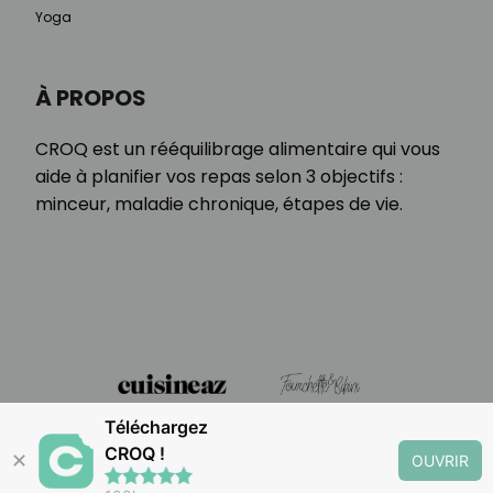
Yoga
À PROPOS
CROQ est un rééquilibrage alimentaire qui vous
aide à planifier vos repas selon 3 objectifs :
minceur, maladie chronique, étapes de vie.
Téléchargez
CROQ !
✕
OUVRIR