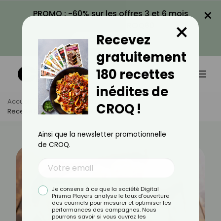
×
PROMO : -60% sur les offres 3 et 6 mois
×
avec le code CROQ60
Recevez
VOIR LA PROMO
gratuitement
180 recettes
inédites de
Accueil
Actus
Recettes
CROQ !
Recette De Chouquettes Au Air Fryer
Ainsi que la newsletter promotionnelle
de CROQ.
Je consens à ce que la société Digital
Prisma Players analyse le taux d'ouverture
des courriels pour mesurer et optimiser les
performances des campagnes. Nous
pourrons savoir si vous ouvrez les