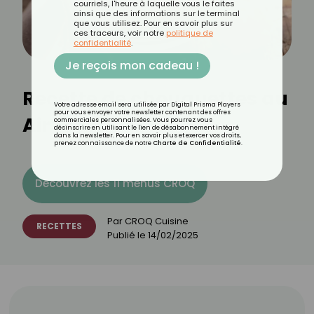
courriels, l'heure à laquelle vous le faites
ainsi que des informations sur le terminal
que vous utilisez. Pour en savoir plus sur
ces traceurs, voir notre
politique de
confidentialité
.
Je reçois mon cadeau !
Recette de chouquettes au
Votre adresse email sera utilisée par Digital Prisma Players
pour vous envoyer votre newsletter contenant des offres
Air Fryer
commerciales personnalisées. Vous pourrez vous
désinscrire en utilisant le lien de désabonnement intégré
dans la newsletter. Pour en savoir plus et exercer vos droits,
prenez connaissance de notre
Charte de Confidentialité
.
Découvrez les 11 menus CROQ
Par
CROQ Cuisine
RECETTES
Publié le
14/02/2025