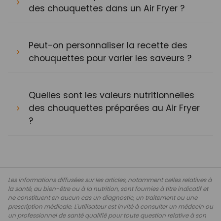
des chouquettes dans un Air Fryer ?
Peut-on personnaliser la recette des
chouquettes pour varier les saveurs ?
Quelles sont les valeurs nutritionnelles
des chouquettes préparées au Air Fryer
?
Les informations diffusées sur les articles, notamment celles relatives à
la santé, au bien-être ou à la nutrition, sont fournies à titre indicatif et
ne constituent en aucun cas un diagnostic, un traitement ou une
prescription médicale. L'utilisateur est invité à consulter un médecin ou
un professionnel de santé qualifié pour toute question relative à son