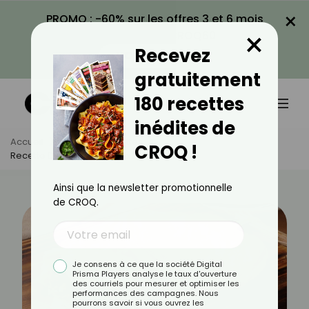
×
PROMO : -60% sur les offres 3 et 6 mois
×
avec le code CROQ60
Recevez
VOIR LA PROMO
gratuitement
180 recettes
inédites de
Accueil
Actus
Recettes
CROQ !
Recette D’empanadas Aux Épinards
Ainsi que la newsletter promotionnelle
de CROQ.
Je consens à ce que la société Digital
Prisma Players analyse le taux d'ouverture
des courriels pour mesurer et optimiser les
performances des campagnes. Nous
pourrons savoir si vous ouvrez les