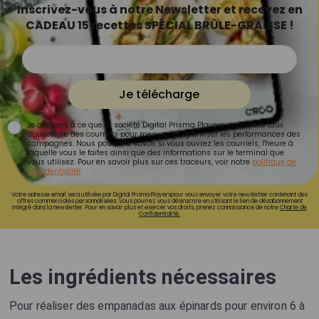
Inscrivez-vous à notre Newsletter et recevez en
CADEAU 15 recettes SPÉCIAL BRÛLE-GRAISSE !
Je télécharge
Je consens à ce que la société Digital Prisma Players analyse le taux
d'ouverture des courriels pour mesurer et optimiser les performances des
campagnes. Nous pourrons savoir si vous ouvrez les courriels, l'heure à
laquelle vous le faites ainsi que des informations sur le terminal que
vous utilisez. Pour en savoir plus sur ces traceurs, voir notre
politique de
confidentialité
.
Votre adresse email sera utilisée par Digital Prisma Playerspour vous envoyer votre newsletter contenant des
offres commerciales personnalisées. Vous pourrez vous désinscrire en utilisant le lien de désabonnement
intégré dans la newsletter. Pour en savoir plus et exercer vos droits, prenez connaissance de notre
Charte de
Confidentialité.
Les ingrédients nécessaires
Pour réaliser des empanadas aux épinards pour environ 6 à