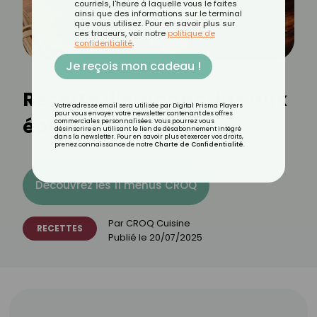
courriels, l'heure à laquelle vous le faites
ainsi que des informations sur le terminal
que vous utilisez. Pour en savoir plus sur
ces traceurs, voir notre
politique de
confidentialité
.
Je reçois mon cadeau !
Recette d’empanadas aux
Votre adresse email sera utilisée par Digital Prisma Players
pour vous envoyer votre newsletter contenant des offres
épinards
commerciales personnalisées. Vous pourrez vous
désinscrire en utilisant le lien de désabonnement intégré
dans la newsletter. Pour en savoir plus et exercer vos droits,
prenez connaissance de notre
Charte de Confidentialité
.
Découvrez les 11 menus CROQ
Par
CROQ Cuisine
RECETTES
Publié le
20/07/2025