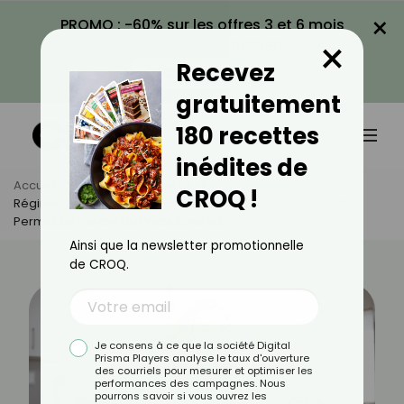
×
PROMO : -60% sur les offres 3 et 6 mois
×
avec le code CROQ60
Recevez
VOIR LA PROMO
gratuitement
180 recettes
inédites de
Accueil
Actus
Actualités
CROQ !
Régime Dissocié Ou Shelton : Quelle Est Cette Méthode Qui
Permet De Perdre Du Poids Sans Se Priver ?
Ainsi que la newsletter promotionnelle
de CROQ.
Je consens à ce que la société Digital
Prisma Players analyse le taux d'ouverture
des courriels pour mesurer et optimiser les
performances des campagnes. Nous
pourrons savoir si vous ouvrez les