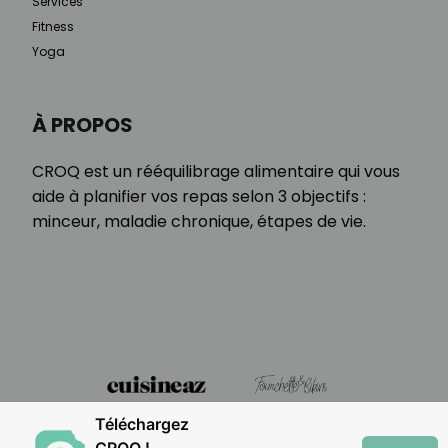
Services
Fitness
Yoga
À PROPOS
CROQ est un rééquilibrage alimentaire qui vous
aide à planifier vos repas selon 3 objectifs :
minceur, maladie chronique, étapes de vie.
Téléchargez