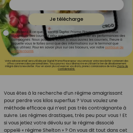
Je télécharge
Je consens à ce que la société Digital Prisma Players analyse le taux
d'ouverture des courriels pour mesurer et optimiser les performances des
campagnes. Nous pourrons savoir si vous ouvrez les courriels, l'heure à
laquelle vous le faites ainsi que des informations sur le terminal que
vous utilisez. Pour en savoir plus sur ces traceurs, voir notre
politique de
confidentialité
.
Votre adresse email sera utilisée par Digital Prisma Playerspour vous envoyer votre newsletter contenant des
offres commerciales personnalisées. Vous pourrez vous désinscrire en utilisant le lien de désabonnement
intégré dans la newsletter. Pour en savoir plus et exercer vos droits, prenez connaissance de notre
Charte de
Confidentialité.
Vous êtes à la recherche d’un régime amaigrissant
pour perdre vos kilos superflus ? Vous voulez une
méthode efficace qui n’est pas très contraignante à
suivre. Les régimes drastiques, très peu pour vous ! Et
si vous jetiez votre dévolu sur le régime dissocié
appelé « régime Shelton » ? On vous dit tout dans cet