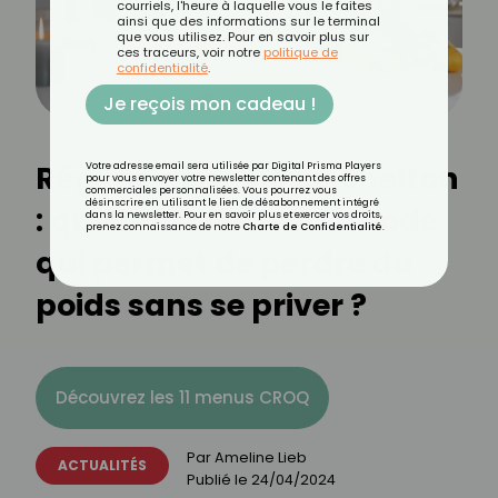
courriels, l'heure à laquelle vous le faites
ainsi que des informations sur le terminal
que vous utilisez. Pour en savoir plus sur
ces traceurs, voir notre
politique de
confidentialité
.
Je reçois mon cadeau !
Régime dissocié ou Shelton
Votre adresse email sera utilisée par Digital Prisma Players
pour vous envoyer votre newsletter contenant des offres
commerciales personnalisées. Vous pourrez vous
désinscrire en utilisant le lien de désabonnement intégré
: quelle est cette méthode
dans la newsletter. Pour en savoir plus et exercer vos droits,
prenez connaissance de notre
Charte de Confidentialité
.
qui permet de perdre du
poids sans se priver ?
Découvrez les 11 menus CROQ
Par
Ameline Lieb
ACTUALITÉS
Publié le
24/04/2024