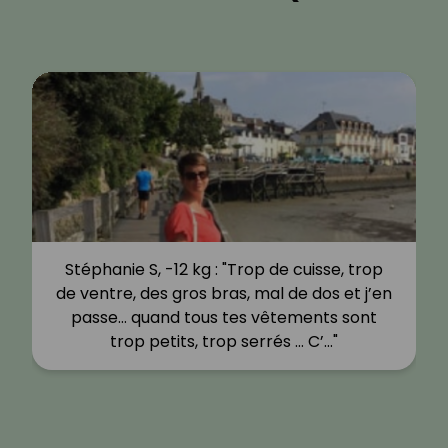
Hélène G, -10 kg : "Bonjour,Je m'appelle
Hélène, j'ai 66 ans, mariée 2 filles et 6
petits fils. J'habite à Commelle Vernay
dans la Loire et je suis à la…"