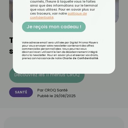
courriels, l'heure à laquelle vous le faites
ainsi que des informations sur le terminal
que vous utilisez. Pour en savoir plus sur
ces traceurs, voir notre
politique de
confidentialité
.
Je reçois mon cadeau !
Top 5 des activités pour
Votre adresse email sera utilisée par Digital Prisma Players
pour vous envoyer votre newsletter contenant des offres
stimuler votre cerveau
commerciales personnalisées. Vous pourrez vous
désinscrire en utilisant le lien de désabonnement intégré
dans la newsletter. Pour en savoir plus et exercer vos droits,
prenez connaissance de notre
Charte de Confidentialité
.
Découvrez les 11 menus CROQ
Par
CROQ Santé
SANTÉ
Publié le
29/08/2025