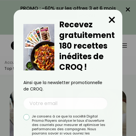
×
PROMO : -60% sur les offres 3 et 6 mois
×
avec le code CROQ60
Recevez
VOIR LA PROMO
gratuitement
180 recettes
inédites de
Accueil
Actus
Santé
CROQ !
Top 5 Des Activités Pour Stimuler Votre Cerveau
Ainsi que la newsletter promotionnelle
de CROQ.
Je consens à ce que la société Digital
Prisma Players analyse le taux d'ouverture
des courriels pour mesurer et optimiser les
performances des campagnes. Nous
pourrons savoir si vous ouvrez les