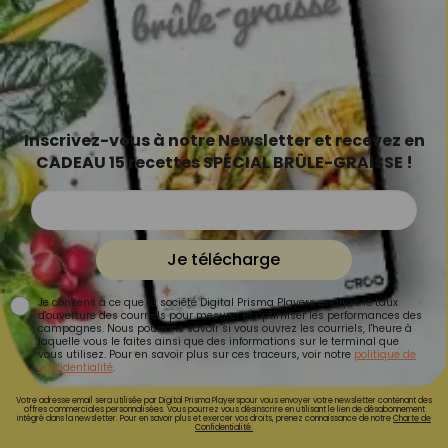
Inscrivez-vous à notre Newsletter et recevez en
CADEAU 15 recettes SPÉCIAL BRÛLE-GRAISSE !
Je télécharge
Je consens à ce que la société Digital Prisma Players analyse le taux
d'ouverture des courriels pour mesurer et optimiser les performances des
campagnes. Nous pourrons savoir si vous ouvrez les courriels, l'heure à
laquelle vous le faites ainsi que des informations sur le terminal que
vous utilisez. Pour en savoir plus sur ces traceurs, voir notre
politique de
confidentialité
.
Votre adresse email sera utilisée par Digital Prisma Playerspour vous envoyer votre newsletter contenant des
offres commerciales personnalisées. Vous pourrez vous désinscrire en utilisant le lien de désabonnement
intégré dans la newsletter. Pour en savoir plus et exercer vos droits, prenez connaissance de notre
Charte de
Confidentialité.