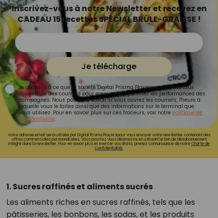
Inscrivez-vous à notre Newsletter et recevez en
CADEAU 15 recettes SPÉCIAL BRÛLE-GRAISSE !
Je télécharge
Je consens à ce que la société Digital Prisma Players analyse le taux
d'ouverture des courriels pour mesurer et optimiser les performances des
campagnes. Nous pourrons savoir si vous ouvrez les courriels, l'heure à
laquelle vous le faites ainsi que des informations sur le terminal que
vous utilisez. Pour en savoir plus sur ces traceurs, voir notre
politique de
confidentialité
.
Votre adresse email sera utilisée par Digital Prisma Playerspour vous envoyer votre newsletter contenant des
offres commerciales personnalisées. Vous pourrez vous désinscrire en utilisant le lien de désabonnement
intégré dans la newsletter. Pour en savoir plus et exercer vos droits, prenez connaissance de notre
Charte de
Confidentialité.
1. Sucres raffinés et aliments sucrés
Les aliments riches en sucres raffinés, tels que les
pâtisseries, les bonbons, les sodas, et les produits