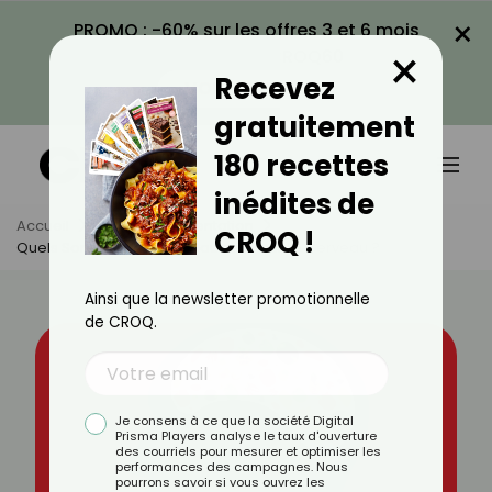
×
PROMO : -60% sur les offres 3 et 6 mois
×
avec le code CROQ60
Recevez
VOIR LA PROMO
gratuitement
180 recettes
inédites de
Accueil
Actus
Alimentation
CROQ !
Quels Sont Les Aliments Mauvais Pour Le Cerveau ?
Ainsi que la newsletter promotionnelle
de CROQ.
Je consens à ce que la société Digital
Prisma Players analyse le taux d'ouverture
des courriels pour mesurer et optimiser les
performances des campagnes. Nous
pourrons savoir si vous ouvrez les