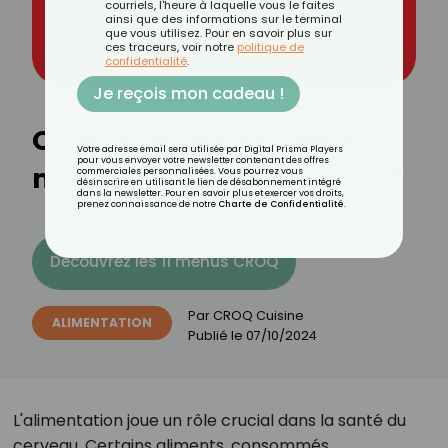
courriels, l'heure à laquelle vous le faites
ainsi que des informations sur le terminal
que vous utilisez. Pour en savoir plus sur
ces traceurs, voir notre
politique de
confidentialité
.
Je reçois mon cadeau !
Quels sont les aliments
Votre adresse email sera utilisée par Digital Prisma Players
pour vous envoyer votre newsletter contenant des offres
mauvais pour le cerveau ?
commerciales personnalisées. Vous pourrez vous
désinscrire en utilisant le lien de désabonnement intégré
dans la newsletter. Pour en savoir plus et exercer vos droits,
prenez connaissance de notre
Charte de Confidentialité
.
Découvrez les 11 menus CROQ
Par
CROQ Cuisine
ALIMENTATION
Publié le
07/10/2024
L'alimentation joue un rôle crucial dans la santé du
cerveau. Certains aliments, consommés