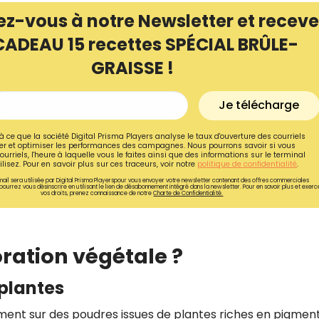
ez-vous à notre Newsletter et receve
CADEAU 15 recettes SPÉCIAL BRÛLE-
GRAISSE !
Je télécharge
à ce que la société Digital Prisma Players analyse le taux d'ouverture des courriels
r et optimiser les performances des campagnes. Nous pourrons savoir si vous
ourriels, l'heure à laquelle vous le faites ainsi que des informations sur le terminal
lisez. Pour en savoir plus sur ces traceurs, voir notre
politique de confidentialité
.
ail sera utilisée par Digital Prisma Playerspour vous envoyer votre newsletter contenant des offres commerciales
pourrez vous désinscrire en utilisant le lien de désabonnement intégré dans la newsletter. Pour en savoir plus et exerc
vos droits, prenez connaissance de notre
Charte de Confidentialité.
Recevez gratuitemen
oration végétale ?
recettes inédites de
!
 plantes
Ainsi que la newsletter promotio
ment sur des poudres issues de plantes riches en pigment