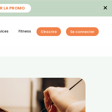
×
R LA PROMO
vices
Fitness
S'inscrire
Se connecter