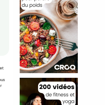
 et
ous
r