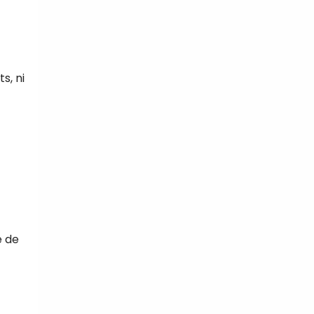
s, ni
e de