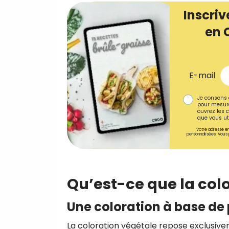
Inscriv
en 
E-mail
Je consens 
pour mesure
ouvrez les c
que vous uti
Votre adresse em
personnalisées. Vous 
Qu’est-ce que la col
Une coloration à base de
La coloration végétale repose exclusive