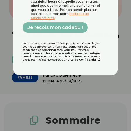
courriels, l'heure à laquelle vous le faites
ainsi que des informations sur le terminal
que vous utilisez. Pour en savoir plus sur
ces traceurs, voir notre
politique de
confidentialité
.
Je reçois mon cadeau !
Tout savoir sur la nidation
Votre adresse email sera utilisée par Digital Prisma Players
pour vous envoyer votre newsletter contenant des offres
commerciales personnalisées. Vous pourrez vous
désinscrire en utilisant le lien de désabonnement intégré
dans la newsletter. Pour en savoir plus et exercer vos droits,
Découvrez les 11 menus CROQ
prenez connaissance de notre
Charte de Confidentialité
.
Par
CROQ Bien-être
FAMILLE
Publié le
28/09/2025
Sommaire