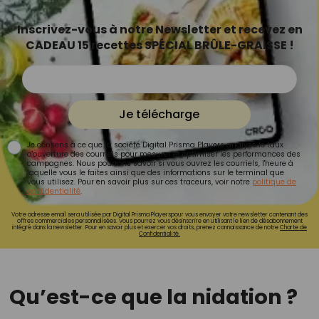
Inscrivez-vous à notre Newsletter et recevez en
CADEAU 15 recettes SPÉCIAL BRÛLE-GRAISSE !
Je télécharge
Je consens à ce que la société Digital Prisma Players analyse le taux
d'ouverture des courriels pour mesurer et optimiser les performances des
campagnes. Nous pourrons savoir si vous ouvrez les courriels, l'heure à
laquelle vous le faites ainsi que des informations sur le terminal que
vous utilisez. Pour en savoir plus sur ces traceurs, voir notre
politique de
confidentialité
.
Votre adresse email sera utilisée par Digital Prisma Playerspour vous envoyer votre newsletter contenant des
offres commerciales personnalisées. Vous pourrez vous désinscrire en utilisant le lien de désabonnement
intégré dans la newsletter. Pour en savoir plus et exercer vos droits, prenez connaissance de notre
Charte de
Confidentialité.
Qu’est-ce que la nidation ?