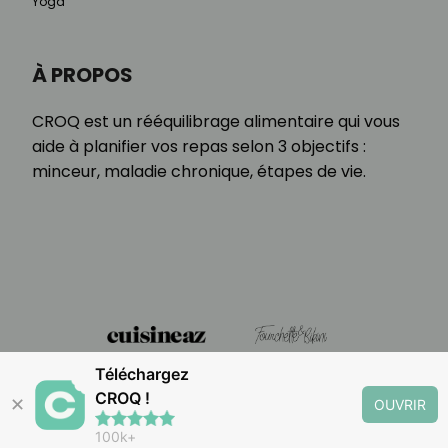
Yoga
À PROPOS
CROQ est un rééquilibrage alimentaire qui vous
aide à planifier vos repas selon 3 objectifs :
minceur, maladie chronique, étapes de vie.
Téléchargez
CROQ !
✕
OUVRIR
100k+