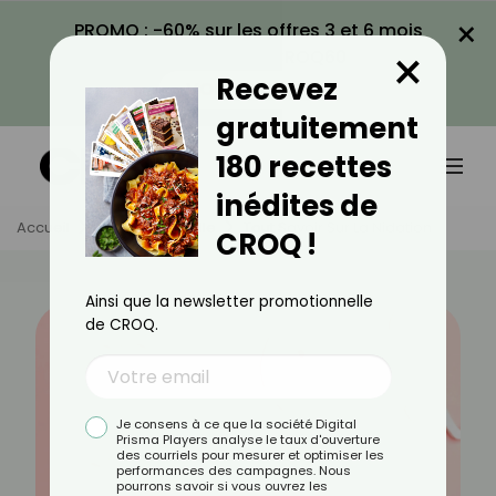
×
PROMO : -60% sur les offres 3 et 6 mois
×
avec le code CROQ60
Recevez
VOIR LA PROMO
gratuitement
180 recettes
inédites de
Accueil
Actus
Famille
Tout Savoir Sur La Nidation
CROQ !
Ainsi que la newsletter promotionnelle
de CROQ.
Je consens à ce que la société Digital
Prisma Players analyse le taux d'ouverture
des courriels pour mesurer et optimiser les
performances des campagnes. Nous
pourrons savoir si vous ouvrez les