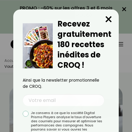
×
PROMO : -60% sur les offres 3 et 6 mois
×
avec le code CROQ60
Recevez
VOIR LA PROMO
gratuitement
180 recettes
inédites de
Accueil
Actus
Quotidien
CROQ !
Vaut-Il Mieux Dormir Nu Ou Habillé ?
Ainsi que la newsletter promotionnelle
de CROQ.
Je consens à ce que la société Digital
Prisma Players analyse le taux d'ouverture
des courriels pour mesurer et optimiser les
performances des campagnes. Nous
pourrons savoir si vous ouvrez les