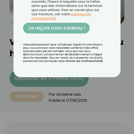
courriels, l'heure à laquelle vous le faites
ainsi que des informations sur le terminal
que vous utilisez. Pour en savoir plus sur
ces traceurs, voir notre
politique de
confidentialité
.
Je reçois mon cadeau !
Vaut-il mieux dormir nu ou
Votre adresse email sera utilisée par Digital Prisma Players
pour vous envoyer votre newsletter contenant des offres
habillé ?
commerciales personnalisées. Vous pourrez vous
désinscrire en utilisant le lien de désabonnement intégré
dans la newsletter. Pour en savoir plus et exercer vos droits,
prenez connaissance de notre
Charte de Confidentialité
.
Découvrez les 11 menus CROQ
Par
Ameline Lieb
QUOTIDIEN
Publié le
17/09/2025