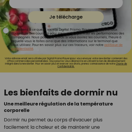
Je télécharge
Je consens à ce que la société Digital Prisma Players analyse le taux
d'ouverture des courriels pour mesurer et optimiser les performances des
campagnes. Nous pourrons savoir si vous ouvrez les courriels, l'heure à
laquelle vous le faites ainsi que des informations sur le terminal que
vous utilisez. Pour en savoir plus sur ces traceurs, voir notre
politique de
confidentialité
.
Votre adresse email sera utilisée par Digital Prisma Playerspour vous envoyer votre newsletter contenant des
offres commerciales personnalisées. Vous pourrez vous désinscrire en utilisant le lien de désabonnement
intégré dans la newsletter. Pour en savoir plus et exercer vos droits, prenez connaissance de notre
Charte de
Confidentialité.
Les bienfaits de dormir nu
Une meilleure régulation de la température
corporelle
Dormir nu permet au corps d’évacuer plus
facilement la chaleur et de maintenir une