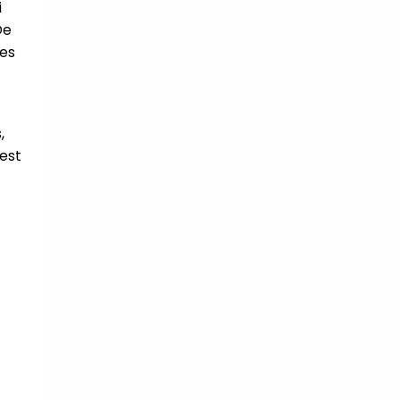
i
De
ces
,
est