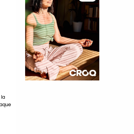
×
 la
t 180
haque
 CROQ
nnelle de