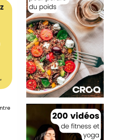
z
er
entre