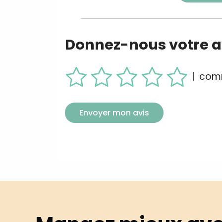
Donnez-nous votre av
|
comm
Envoyer mon avis