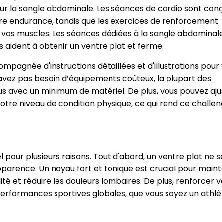
our la sangle abdominale. Les séances de cardio sont con
CROQ.
otre endurance, tandis que les exercices de renforcement
er vos muscles. Les séances dédiées à la sangle abdominal
 aident à obtenir un ventre plat et ferme.
Je consens à ce que la société Digi
Prisma Players analyse le taux d'ou
agnée d'instructions détaillées et d'illustrations pour
des courriels pour mesurer et optim
n'avez pas besoin d’équipements coûteux, la plupart des
performances des campagnes. No
us avec un minimum de matériel. De plus, vous pouvez aju
pourrons savoir si vous ouvrez les co
l'heure à laquelle vous le faites ains
 votre niveau de condition physique, ce qui rend ce challe
des informations sur le terminal qu
utilisez. Pour en savoir plus sur ces 
voir notre
politique de confidentialit
Je reçois mon cadeau !
el pour plusieurs raisons. Tout d'abord, un ventre plat ne s
pparence. Un noyau fort et tonique est crucial pour maint
Votre adresse email sera utilisée par Digital Prisma Playe
ité et réduire les douleurs lombaires. De plus, renforcer 
envoyer votre newsletter contenant des offres commercial
personnalisées. Vous pourrez vous désinscrire en utilisan
désabonnement intégré dans la newsletter. Pour en savoi
erformances sportives globales, que vous soyez un athlè
exercer vos droits, prenez connaissance de notre
Charte 
Confidentialité
.