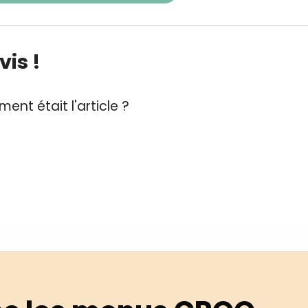
is !
ent était l'article ?