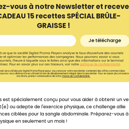
ez-vous à notre Newsletter et receve
CADEAU 15 recettes SPÉCIAL BRÛLE-
GRAISSE !
Je télécharge
à ce que la société Digital Prisma Players analyse le taux d'ouverture des courriels
r et optimiser les performances des campagnes. Nous pourrons savoir si vous
ourriels, l'heure à laquelle vous le faites ainsi que des informations sur le terminal
lisez. Pour en savoir plus sur ces traceurs, voir notre
politique de confidentialité
.
ail sera utilisée par Digital Prisma Playerspour vous envoyer votre newsletter contenant des offres commerciales
pourrez vous désinscrire en utilisant le lien de désabonnement intégré dans la newsletter. Pour en savoir plus et exerc
vos droits, prenez connaissance de notre
Charte de Confidentialité.
s est spécialement conçu pour vous aider à obtenir un v
(e) ou adepte de l'exercice physique, ce challenge allie
nces ciblées pour la sangle abdominale. Préparez-vous à
hysique en seulement un mois !