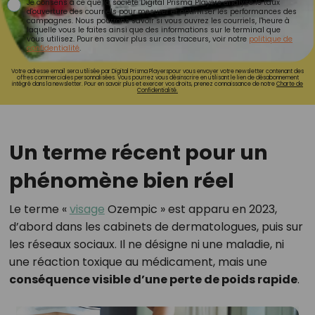
Je consens à ce que la société Digital Prisma Players analyse le taux
d'ouverture des courriels pour mesurer et optimiser les performances des
campagnes. Nous pourrons savoir si vous ouvrez les courriels, l'heure à
laquelle vous le faites ainsi que des informations sur le terminal que
vous utilisez. Pour en savoir plus sur ces traceurs, voir notre
politique de
confidentialité
.
Votre adresse email sera utilisée par Digital Prisma Playerspour vous envoyer votre newsletter contenant des
offres commerciales personnalisées. Vous pourrez vous désinscrire en utilisant le lien de désabonnement
intégré dans la newsletter. Pour en savoir plus et exercer vos droits, prenez connaissance de notre
Charte de
Confidentialité.
Un terme récent pour un
phénomène bien réel
Le terme «
visage
Ozempic » est apparu en 2023,
d’abord dans les cabinets de dermatologues, puis sur
les réseaux sociaux. Il ne désigne ni une maladie, ni
une réaction toxique au médicament, mais une
conséquence visible d’une perte de poids rapide
.