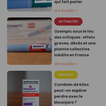
qui fait parler
Lire la suite
ACTUALITÉS
Ozempic sous le feu
des critiques : effets
graves, décès et une
plainte collective
inédite en France
Lire la suite
MINCEUR
Combien de kilos
peut-on espérer
perdre avec le
Mounjaro ?