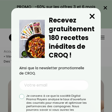
×
PROMO : -60% sur les offres 3 et 6 mois
×
avec le code CROQ60
Recevez
VOIR LA PROMO
gratuitement
180 recettes
inédites de
Accueil
Actus
Minceur
CROQ !
« Visage Ozempic » : Quand La Perte De Poids Rapide Laisse
Des Traces Sur Le Visage
Ainsi que la newsletter promotionnelle
de CROQ.
Je consens à ce que la société Digital
Prisma Players analyse le taux d'ouverture
des courriels pour mesurer et optimiser les
performances des campagnes. Nous
pourrons savoir si vous ouvrez les