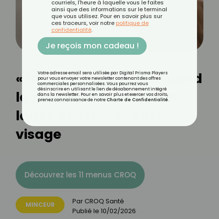
courriels, l'heure à laquelle vous le faites
ainsi que des informations sur le terminal
que vous utilisez. Pour en savoir plus sur
ces traceurs, voir notre
politique de
confidentialité
.
Je reçois mon cadeau !
« Visage Ozempic » : quand
Votre adresse email sera utilisée par Digital Prisma Players
pour vous envoyer votre newsletter contenant des offres
commerciales personnalisées. Vous pourrez vous
désinscrire en utilisant le lien de désabonnement intégré
la perte de poids rapide
dans la newsletter. Pour en savoir plus et exercer vos droits,
prenez connaissance de notre
Charte de Confidentialité
.
laisse des traces sur le
visage
Découvrez les 11 menus CROQ
Par
CROQ Santé
MINCEUR
Publié le
10/02/2026