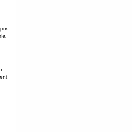
 pas
le,
n
ment