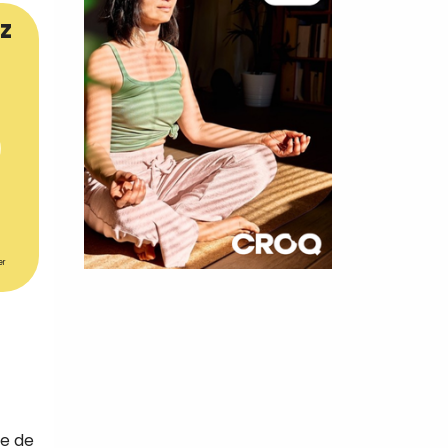
z
er
×
t 180
 CROQ
te de
nnelle de