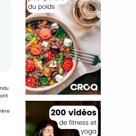
endu
tant
phère