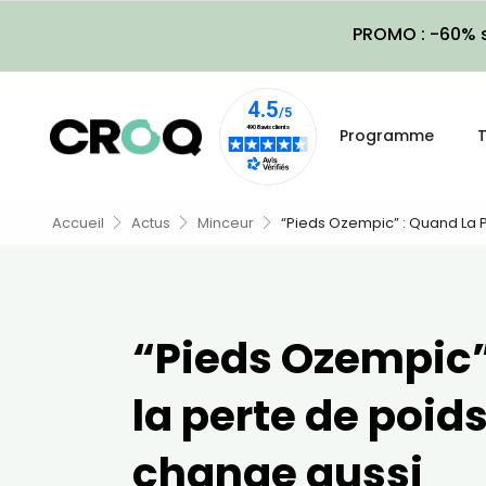
PROMO : -60% s
Programme
T
Accueil
Actus
Minceur
“Pieds Ozempic” : Quand La 
“Pieds Ozempic”
la perte de poid
change aussi