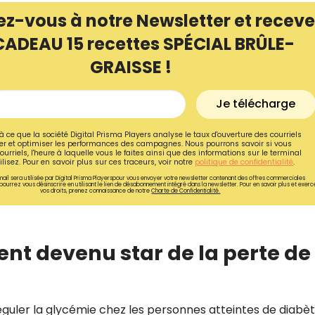
ez-vous à notre Newsletter et receve
CADEAU 15 recettes SPÉCIAL BRÛLE-
GRAISSE !
Je télécharge
à ce que la société Digital Prisma Players analyse le taux d'ouverture des courriels
r et optimiser les performances des campagnes. Nous pourrons savoir si vous
ourriels, l'heure à laquelle vous le faites ainsi que des informations sur le terminal
lisez. Pour en savoir plus sur ces traceurs, voir notre
politique de confidentialité
.
ail sera utilisée par Digital Prisma Playerspour vous envoyer votre newsletter contenant des offres commerciales
pourrez vous désinscrire en utilisant le lien de désabonnement intégré dans la newsletter. Pour en savoir plus et exerc
vos droits, prenez connaissance de notre
Charte de Confidentialité.
Recevez gratuitemen
ent devenu star de la perte de
recettes inédites de
!
éguler la glycémie chez les personnes atteintes de diabè
Ainsi que la newsletter promotio