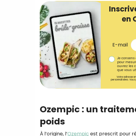
Inscriv
en 
E-mail
Je consens 
pour mesure
ouvrez les c
que vous uti
Votre adresse em
personnalisées. Vous 
Ozempic : un traitem
poids
À l’origine, l’
Ozempic
est prescrit pour r