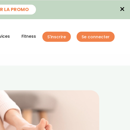
×
R LA PROMO
vices
Fitness
S'inscrire
Se connecter