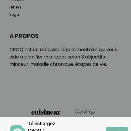
Fitness
Yoga
À PROPOS
CROQ est un rééquilibrage alimentaire qui vous
aide à planifier vos repas selon 3 objectifs :
minceur, maladie chronique, étapes de vie.
Téléchargez
CROQ !