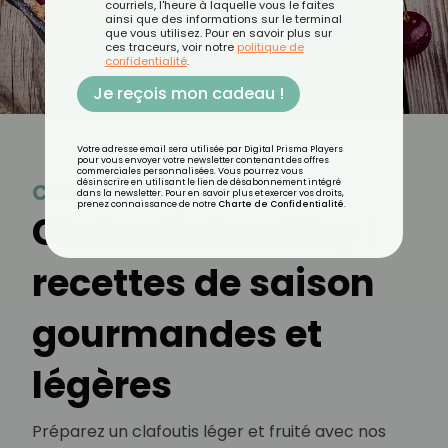
courriels, l'heure à laquelle vous le faites
ainsi que des informations sur le terminal
que vous utilisez. Pour en savoir plus sur
ces traceurs, voir notre
politique de
confidentialité
.
Je reçois mon cadeau !
Votre adresse email sera utilisée par Digital Prisma Players
pour vous envoyer votre newsletter contenant des offres
commerciales personnalisées. Vous pourrez vous
désinscrire en utilisant le lien de désabonnement intégré
Clafoutis
dans la newsletter. Pour en savoir plus et exercer vos droits,
prenez connaissance de notre
Charte de Confidentialité
.
Clafoutis healthy :
recettes de saison
gourmandes et
légères
Préparez un clafoutis léger et fruité avec nos