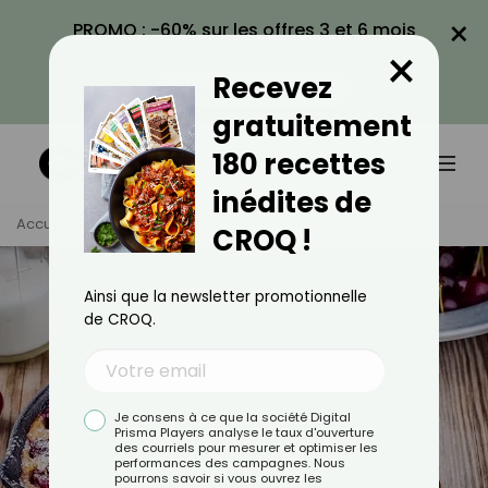
×
PROMO : -60% sur les offres 3 et 6 mois
×
avec le code CROQ60
Recevez
VOIR LA PROMO
gratuitement
180 recettes
inédites de
Accueil
Tag
Clafoutis
CROQ !
Ainsi que la newsletter promotionnelle
de CROQ.
Je consens à ce que la société Digital
Prisma Players analyse le taux d'ouverture
des courriels pour mesurer et optimiser les
performances des campagnes. Nous
pourrons savoir si vous ouvrez les