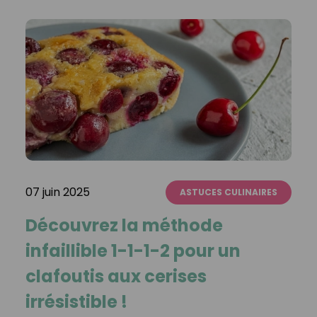
07 juin 2025
ASTUCES CULINAIRES
Découvrez la méthode
infaillible 1-1-1-2 pour un
clafoutis aux cerises
irrésistible !