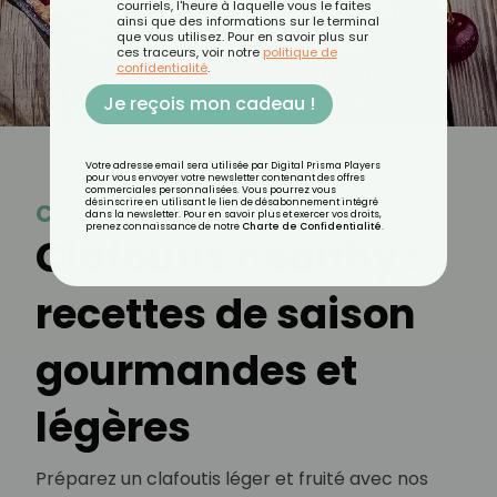
courriels, l'heure à laquelle vous le faites
ainsi que des informations sur le terminal
que vous utilisez. Pour en savoir plus sur
ces traceurs, voir notre
politique de
confidentialité
.
Je reçois mon cadeau !
Votre adresse email sera utilisée par Digital Prisma Players
pour vous envoyer votre newsletter contenant des offres
commerciales personnalisées. Vous pourrez vous
désinscrire en utilisant le lien de désabonnement intégré
Clafoutis
dans la newsletter. Pour en savoir plus et exercer vos droits,
prenez connaissance de notre
Charte de Confidentialité
.
Clafoutis healthy :
recettes de saison
gourmandes et
légères
Préparez un clafoutis léger et fruité avec nos