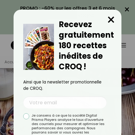
×
PROMO : -60% sur les offres 3 et 6 mois
×
avec le code CROQ60
Recevez
VOIR LA PROMO
gratuitement
180 recettes
inédites de
Accueil
Tag
Clafoutis
CROQ !
Ainsi que la newsletter promotionnelle
de CROQ.
Je consens à ce que la société Digital
Prisma Players analyse le taux d'ouverture
des courriels pour mesurer et optimiser les
performances des campagnes. Nous
pourrons savoir si vous ouvrez les