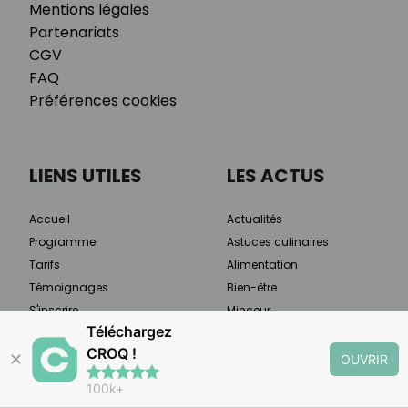
Mentions légales
Partenariats
CGV
FAQ
Préférences cookies
LIENS UTILES
LES ACTUS
Accueil
Actualités
Programme
Astuces culinaires
Tarifs
Alimentation
Témoignages
Bien-être
S'inscrire
Minceur
Téléchargez
Méthode
Recettes
CROQ !
Qui sommes-nous
Santé
✕
OUVRIR
Presse & médias
Sport
100k+
Programme ambassadrice