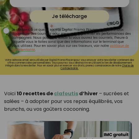
Je télécharge
Je consens à ce que la société Digital Prisma Players analyse le taux
d'ouverture des courriels pour mesurer et optimiser les performances des
campagnes. Nous pourrons savoir si vous ouvrez les courriels, l'heure à
laquelle vous le faites ainsi que des informations sur le terminal que
vous utilisez. Pour en savoir plus sur ces traceurs, voir notre
politique de
confidentialité
.
Votre adresse email sera utilisée par Digital Prisma Playerspour vous envoyer votre newsletter contenant des
offres commerciales personnalisées. Vous pourrez vous désinscrire en utilisant le lien de désabonnement
intégré dans la newsletter. Pour en savoir plus et exercer vos droits, prenez connaissance de notre
Charte de
Confidentialité.
Voici
10 recettes de
clafoutis
d’hiver
– sucrées et
salées – à adopter pour vos repas équilibrés, vos
brunchs, ou vos goûters cocooning.