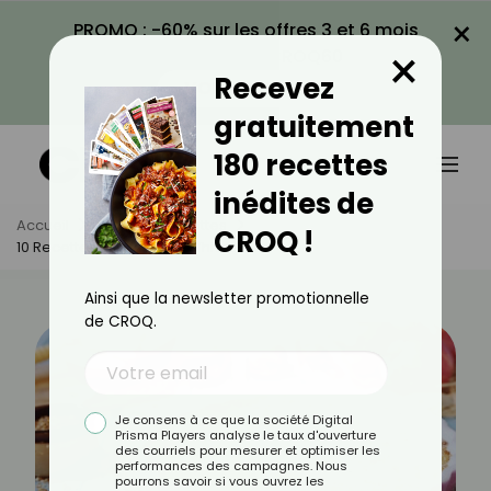
×
PROMO : -60% sur les offres 3 et 6 mois
×
avec le code CROQ60
Recevez
VOIR LA PROMO
gratuitement
180 recettes
inédites de
Accueil
Actus
Recettes
CROQ !
10 Recettes De Clafoutis D’hiver
Ainsi que la newsletter promotionnelle
de CROQ.
Je consens à ce que la société Digital
Prisma Players analyse le taux d'ouverture
des courriels pour mesurer et optimiser les
performances des campagnes. Nous
pourrons savoir si vous ouvrez les