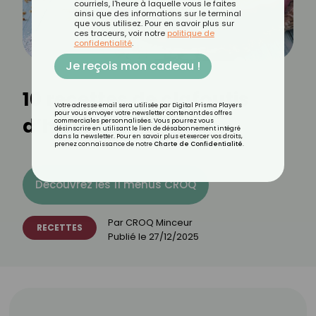
courriels, l'heure à laquelle vous le faites
ainsi que des informations sur le terminal
que vous utilisez. Pour en savoir plus sur
ces traceurs, voir notre
politique de
confidentialité
.
Je reçois mon cadeau !
10 recettes de clafoutis
Votre adresse email sera utilisée par Digital Prisma Players
pour vous envoyer votre newsletter contenant des offres
d’hiver
commerciales personnalisées. Vous pourrez vous
désinscrire en utilisant le lien de désabonnement intégré
dans la newsletter. Pour en savoir plus et exercer vos droits,
prenez connaissance de notre
Charte de Confidentialité
.
Découvrez les 11 menus CROQ
Par
CROQ Minceur
RECETTES
Publié le
27/12/2025