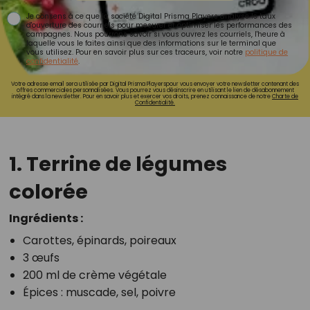
Je consens à ce que la société Digital Prisma Players analyse le taux
d'ouverture des courriels pour mesurer et optimiser les performances des
campagnes. Nous pourrons savoir si vous ouvrez les courriels, l'heure à
laquelle vous le faites ainsi que des informations sur le terminal que
vous utilisez. Pour en savoir plus sur ces traceurs, voir notre
politique de
confidentialité
.
Votre adresse email sera utilisée par Digital Prisma Playerspour vous envoyer votre newsletter contenant des
offres commerciales personnalisées. Vous pourrez vous désinscrire en utilisant le lien de désabonnement
intégré dans la newsletter. Pour en savoir plus et exercer vos droits, prenez connaissance de notre
Charte de
Confidentialité.
1. Terrine de légumes
colorée
Ingrédients :
Carottes, épinards, poireaux
3 œufs
200 ml de crème végétale
Épices : muscade, sel, poivre