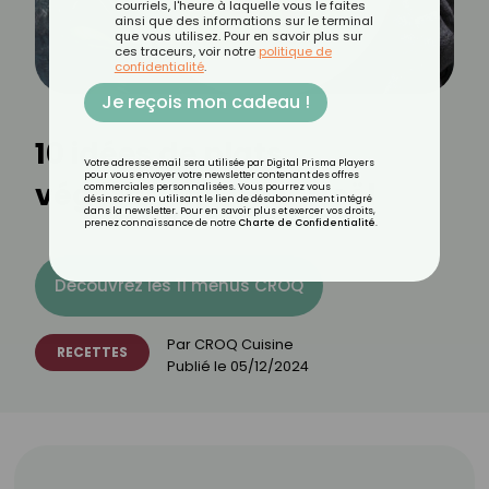
courriels, l'heure à laquelle vous le faites
ainsi que des informations sur le terminal
que vous utilisez. Pour en savoir plus sur
ces traceurs, voir notre
politique de
confidentialité
.
Je reçois mon cadeau !
10 idées de plats
Votre adresse email sera utilisée par Digital Prisma Players
pour vous envoyer votre newsletter contenant des offres
végétariens pour Noël
commerciales personnalisées. Vous pourrez vous
désinscrire en utilisant le lien de désabonnement intégré
dans la newsletter. Pour en savoir plus et exercer vos droits,
prenez connaissance de notre
Charte de Confidentialité
.
Découvrez les 11 menus CROQ
Par
CROQ Cuisine
RECETTES
Publié le
05/12/2024