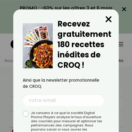
×
PROMO : -60% sur les offres 3 et 6 mois
×
avec le code CROQ60
Recevez
VOIR LA PROMO
gratuitement
180 recettes
inédites de
Accueil
Actus
Alimentation
Vrai-Faux Sur Le Clafoutis
CROQ !
Ainsi que la newsletter promotionnelle
de CROQ.
Je consens à ce que la société Digital
Prisma Players analyse le taux d'ouverture
des courriels pour mesurer et optimiser les
performances des campagnes. Nous
pourrons savoir si vous ouvrez les