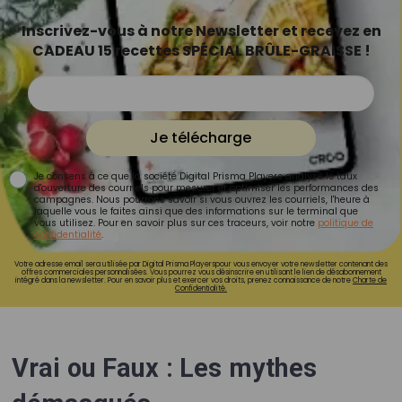
Inscrivez-vous à notre Newsletter et recevez en
CADEAU 15 recettes SPÉCIAL BRÛLE-GRAISSE !
Je télécharge
Je consens à ce que la société Digital Prisma Players analyse le taux
d'ouverture des courriels pour mesurer et optimiser les performances des
campagnes. Nous pourrons savoir si vous ouvrez les courriels, l'heure à
laquelle vous le faites ainsi que des informations sur le terminal que
vous utilisez. Pour en savoir plus sur ces traceurs, voir notre
politique de
confidentialité
.
Votre adresse email sera utilisée par Digital Prisma Playerspour vous envoyer votre newsletter contenant des
offres commerciales personnalisées. Vous pourrez vous désinscrire en utilisant le lien de désabonnement
intégré dans la newsletter. Pour en savoir plus et exercer vos droits, prenez connaissance de notre
Charte de
Confidentialité.
Vrai ou Faux : Les mythes