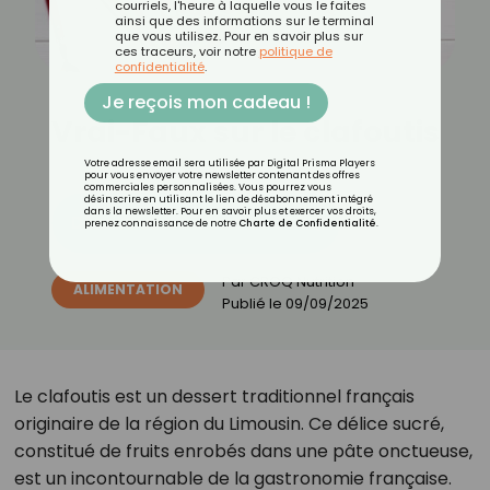
courriels, l'heure à laquelle vous le faites
ainsi que des informations sur le terminal
que vous utilisez. Pour en savoir plus sur
ces traceurs, voir notre
politique de
confidentialité
.
Je reçois mon cadeau !
Vrai-Faux sur le clafoutis
Votre adresse email sera utilisée par Digital Prisma Players
pour vous envoyer votre newsletter contenant des offres
commerciales personnalisées. Vous pourrez vous
désinscrire en utilisant le lien de désabonnement intégré
dans la newsletter. Pour en savoir plus et exercer vos droits,
Découvrez les 11 menus CROQ
prenez connaissance de notre
Charte de Confidentialité
.
Par
CROQ Nutrition
ALIMENTATION
Publié le
09/09/2025
Le clafoutis est un dessert traditionnel français
originaire de la région du Limousin. Ce délice sucré,
constitué de fruits enrobés dans une pâte onctueuse,
est un incontournable de la gastronomie française.