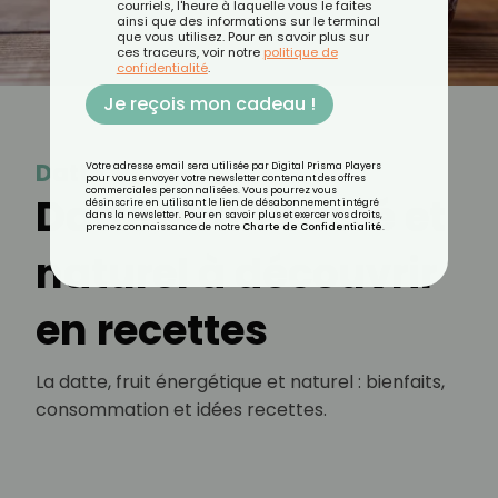
courriels, l'heure à laquelle vous le faites
ainsi que des informations sur le terminal
que vous utilisez. Pour en savoir plus sur
ces traceurs, voir notre
politique de
confidentialité
.
Je reçois mon cadeau !
Datte
Votre adresse email sera utilisée par Digital Prisma Players
pour vous envoyer votre newsletter contenant des offres
commerciales personnalisées. Vous pourrez vous
Datte : fruit sucré et
désinscrire en utilisant le lien de désabonnement intégré
dans la newsletter. Pour en savoir plus et exercer vos droits,
prenez connaissance de notre
Charte de Confidentialité
.
naturel à découvrir
en recettes
La datte, fruit énergétique et naturel : bienfaits,
consommation et idées recettes.