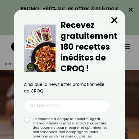
×
PROMO : -60% sur les offres 3 et 6 mois
×
avec le code CROQ60
Recevez
VOIR LA PROMO
gratuitement
180 recettes
inédites de
Accueil
Tag
Datte
CROQ !
Ainsi que la newsletter promotionnelle
de CROQ.
Je consens à ce que la société Digital
Prisma Players analyse le taux d'ouverture
des courriels pour mesurer et optimiser les
performances des campagnes. Nous
pourrons savoir si vous ouvrez les