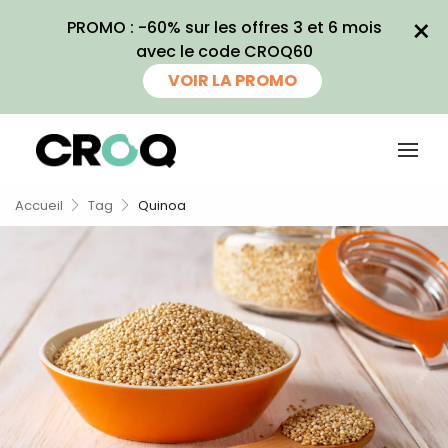
×
PROMO : -60% sur les offres 3 et 6 mois
×
avec le code CROQ60
Recevez
VOIR LA PROMO
gratuitement
180 recettes
inédites de
Accueil
Tag
Quinoa
CROQ !
Ainsi que la newsletter promotionnelle
de CROQ.
Je consens à ce que la société Digital
Prisma Players analyse le taux d'ouverture
des courriels pour mesurer et optimiser les
performances des campagnes. Nous
pourrons savoir si vous ouvrez les