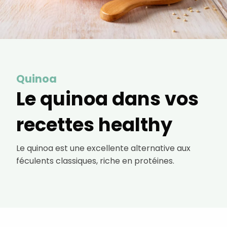
courriels, l'heure à laquelle vous le faites
ainsi que des informations sur le terminal
que vous utilisez. Pour en savoir plus sur
ces traceurs, voir notre
politique de
confidentialité
.
Je reçois mon cadeau !
Quinoa
Votre adresse email sera utilisée par Digital Prisma Players
pour vous envoyer votre newsletter contenant des offres
commerciales personnalisées. Vous pourrez vous
Le quinoa dans vos
désinscrire en utilisant le lien de désabonnement intégré
dans la newsletter. Pour en savoir plus et exercer vos droits,
prenez connaissance de notre
Charte de Confidentialité
.
recettes healthy
Le quinoa est une excellente alternative aux
féculents classiques, riche en protéines.