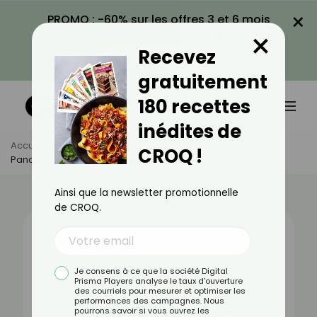
×
PROMO : -60% sur les offres 3 et 6 mois
×
avec le code CROQ60
Recevez
VOIR LA PROMO
gratuitement
180 recettes
inédites de
Accueil
Actus
Alimentation
CROQ !
Pancake : Bienfaits, Valeurs Nutritionnelles Et Recettes
Ainsi que la newsletter promotionnelle
de CROQ.
Je consens à ce que la société Digital
Prisma Players analyse le taux d'ouverture
des courriels pour mesurer et optimiser les
performances des campagnes. Nous
pourrons savoir si vous ouvrez les