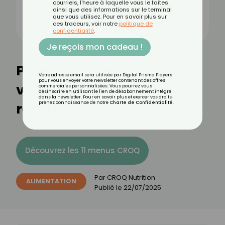
courriels, l'heure à laquelle vous le faites
ainsi que des informations sur le terminal
que vous utilisez. Pour en savoir plus sur
ces traceurs, voir notre
politique de
confidentialité
.
Je reçois mon cadeau !
Pancake : bienfaits,
Votre adresse email sera utilisée par Digital Prisma Players
pour vous envoyer votre newsletter contenant des offres
valeurs nutritionnelles et
commerciales personnalisées. Vous pourrez vous
désinscrire en utilisant le lien de désabonnement intégré
dans la newsletter. Pour en savoir plus et exercer vos droits,
recettes
prenez connaissance de notre
Charte de Confidentialité
.
Découvrez les 11 menus CROQ
Par
CROQ Nutrition
ALIMENTATION
Publié le
22/07/2025