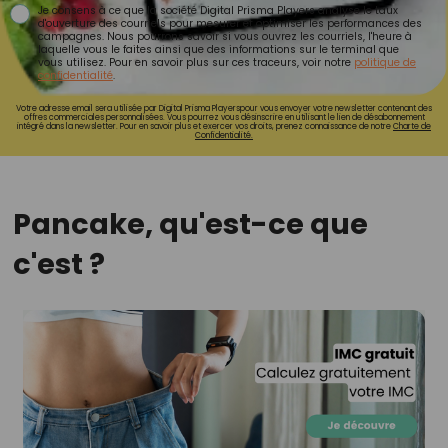
Je consens à ce que la société Digital Prisma Players analyse le taux
d'ouverture des courriels pour mesurer et optimiser les performances des
campagnes. Nous pourrons savoir si vous ouvrez les courriels, l'heure à
laquelle vous le faites ainsi que des informations sur le terminal que
vous utilisez. Pour en savoir plus sur ces traceurs, voir notre
politique de
confidentialité
.
Votre adresse email sera utilisée par Digital Prisma Playerspour vous envoyer votre newsletter contenant des
offres commerciales personnalisées. Vous pourrez vous désinscrire en utilisant le lien de désabonnement
intégré dans la newsletter. Pour en savoir plus et exercer vos droits, prenez connaissance de notre
Charte de
Confidentialité.
Pancake, qu'est-ce que
c'est ?