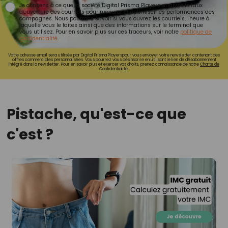
Je consens à ce que la société Digital Prisma Players analyse le taux
d'ouverture des courriels pour mesurer et optimiser les performances des
campagnes. Nous pourrons savoir si vous ouvrez les courriels, l'heure à
laquelle vous le faites ainsi que des informations sur le terminal que
vous utilisez. Pour en savoir plus sur ces traceurs, voir notre
politique de
confidentialité
.
Votre adresse email sera utilisée par Digital Prisma Playerspour vous envoyer votre newsletter contenant des
offres commerciales personnalisées. Vous pourrez vous désinscrire en utilisant le lien de désabonnement
intégré dans la newsletter. Pour en savoir plus et exercer vos droits, prenez connaissance de notre
Charte de
Confidentialité.
Pistache, qu'est-ce que
c'est ?