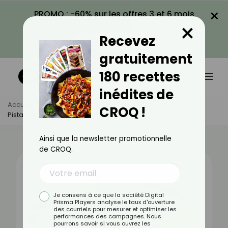
×
PROMO : -60% sur les offres 3 et 6 mois
×
avec le code CROQ60
Recevez
VOIR LA PROMO
gratuitement
180 recettes
inédites de
Accueil
Actus
Alimentation
CROQ !
Pistache : Bienfaits, Valeurs Nutritionnelles Et Recettes
Ainsi que la newsletter promotionnelle
de CROQ.
Je consens à ce que la société Digital
Prisma Players analyse le taux d'ouverture
des courriels pour mesurer et optimiser les
performances des campagnes. Nous
pourrons savoir si vous ouvrez les