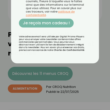
courriels, l'heure à laquelle vous le faites
ainsi que des informations sur le terminal
que vous utilisez. Pour en savoir plus sur
ces traceurs, voir notre
politique de
confidentialité
.
Je reçois mon cadeau !
Pistache : bienfaits,
Votre adresse email sera utilisée par Digital Prisma Players
pour vous envoyer votre newsletter contenant des offres
valeurs nutritionnelles et
commerciales personnalisées. Vous pourrez vous
désinscrire en utilisant le lien de désabonnement intégré
dans la newsletter. Pour en savoir plus et exercer vos droits,
recettes
prenez connaissance de notre
Charte de Confidentialité
.
Découvrez les 11 menus CROQ
Par
CROQ Nutrition
ALIMENTATION
Publié le
22/07/2025