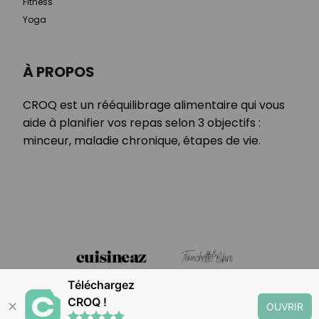
Fitness
Yoga
À PROPOS
CROQ est un rééquilibrage alimentaire qui vous
aide à planifier vos repas selon 3 objectifs :
minceur, maladie chronique, étapes de vie.
Téléchargez
CROQ !
✕
OUVRIR