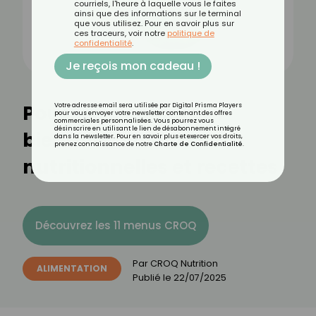
courriels, l'heure à laquelle vous le faites
ainsi que des informations sur le terminal
que vous utilisez. Pour en savoir plus sur
ces traceurs, voir notre
politique de
confidentialité
.
Je reçois mon cadeau !
Pousses d'épinards :
Votre adresse email sera utilisée par Digital Prisma Players
pour vous envoyer votre newsletter contenant des offres
commerciales personnalisées. Vous pourrez vous
désinscrire en utilisant le lien de désabonnement intégré
bienfaits, valeurs
dans la newsletter. Pour en savoir plus et exercer vos droits,
prenez connaissance de notre
Charte de Confidentialité
.
nutritionnelles et recettes
Découvrez les 11 menus CROQ
Par
CROQ Nutrition
ALIMENTATION
Publié le
22/07/2025