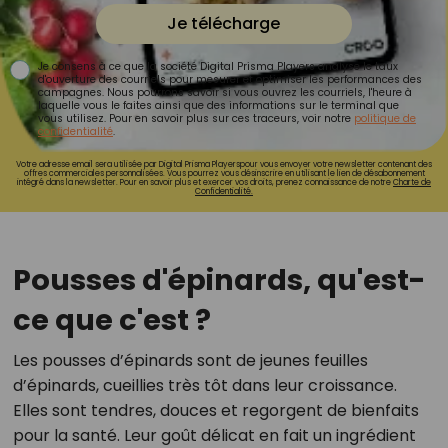
Je télécharge
Je consens à ce que la société Digital Prisma Players analyse le taux
d'ouverture des courriels pour mesurer et optimiser les performances des
campagnes. Nous pourrons savoir si vous ouvrez les courriels, l'heure à
laquelle vous le faites ainsi que des informations sur le terminal que
vous utilisez. Pour en savoir plus sur ces traceurs, voir notre
politique de
confidentialité
.
Votre adresse email sera utilisée par Digital Prisma Playerspour vous envoyer votre newsletter contenant des
offres commerciales personnalisées. Vous pourrez vous désinscrire en utilisant le lien de désabonnement
intégré dans la newsletter. Pour en savoir plus et exercer vos droits, prenez connaissance de notre
Charte de
Confidentialité.
Pousses d'épinards, qu'est-
ce que c'est ?
Les pousses d’épinards sont de jeunes feuilles
d’épinards, cueillies très tôt dans leur croissance.
Elles sont tendres, douces et regorgent de bienfaits
pour la santé. Leur goût délicat en fait un ingrédient