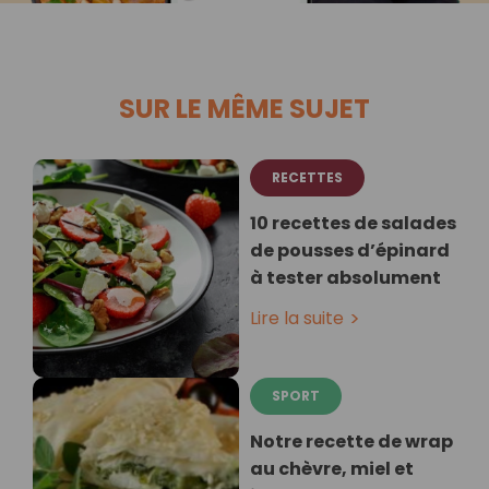
SUR LE MÊME SUJET
RECETTES
10 recettes de salades
de pousses d’épinard
à tester absolument
Lire la suite
SPORT
Notre recette de wrap
au chèvre, miel et