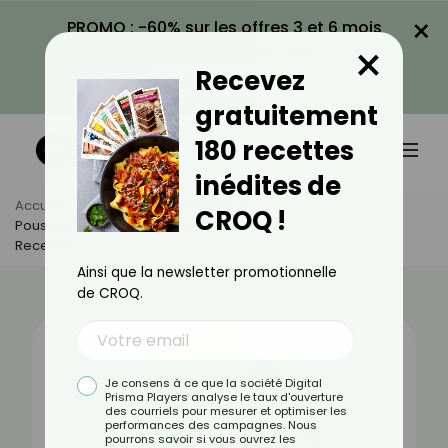
×
PROMO : -60% sur les offres 3 et 6 mois
×
avec le code CROQ60
Recevez
VOIR LA PROMO
gratuitement
180 recettes
inédites de
Accueil
Actus
Alimentation
CROQ !
Pousses D'épinards : Bienfaits, Valeurs Nutritionnelles Et
Recettes
Ainsi que la newsletter promotionnelle
de CROQ.
Je consens à ce que la société Digital
Prisma Players analyse le taux d'ouverture
des courriels pour mesurer et optimiser les
performances des campagnes. Nous
pourrons savoir si vous ouvrez les