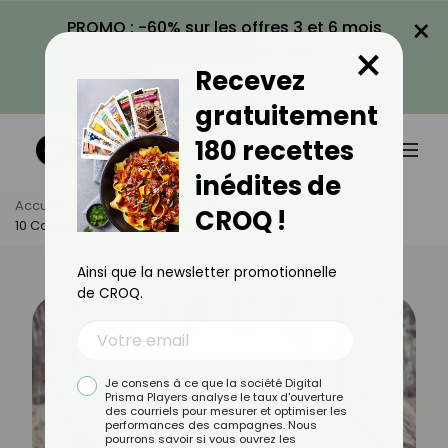
×
PROMO : -60% sur les offres 3 et 6 mois
×
avec le code CROQ60
Recevez
VOIR LA PROMO
gratuitement
180 recettes
inédites de
Accueil
Actus
Minceur
CROQ !
10 Collations À Moins De 100 Calories
Ainsi que la newsletter promotionnelle
de CROQ.
Je consens à ce que la société Digital
Prisma Players analyse le taux d'ouverture
des courriels pour mesurer et optimiser les
performances des campagnes. Nous
pourrons savoir si vous ouvrez les