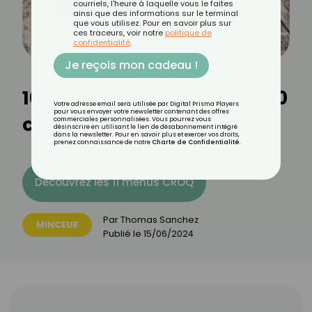
courriels, l'heure à laquelle vous le faites
ainsi que des informations sur le terminal
que vous utilisez. Pour en savoir plus sur
ces traceurs, voir notre
politique de
confidentialité
.
Je reçois mon cadeau !
10 collations à moins de 100
Votre adresse email sera utilisée par Digital Prisma Players
pour vous envoyer votre newsletter contenant des offres
calories
commerciales personnalisées. Vous pourrez vous
désinscrire en utilisant le lien de désabonnement intégré
dans la newsletter. Pour en savoir plus et exercer vos droits,
prenez connaissance de notre
Charte de Confidentialité
.
Découvrez les 11 menus CROQ
Par
Thomas Sanchez
MINCEUR
Publié le
15/06/2024