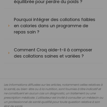
équilibrée pour perdre du poids ?
Pourquoi intégrer des collations faibles
en calories dans un programme de
repas sain ?
Comment Croq aide-t-il à composer
des collations saines et variées ?
Les informations diffusées sur les articles, notamment celles relatives à
la santé, au bien-être ou à la nutrition, sont fournies à titre indicatif et
ne constituent en aucun cas un diagnostic, un traitement ou une
prescription médicale. L'utilisateur est invité à consulter un médecin ou
un professionnel de santé qualifié pour toute question relative à son
état de santé.