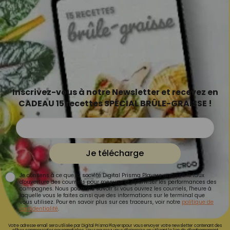
Inscrivez-vous à notre Newsletter et recevez en
CADEAU 15 recettes SPÉCIAL BRÛLE-GRAISSE !
Je télécharge
Je consens à ce que la société Digital Prisma Players analyse le taux
d'ouverture des courriels pour mesurer et optimiser les performances des
campagnes. Nous pourrons savoir si vous ouvrez les courriels, l'heure à
laquelle vous le faites ainsi que des informations sur le terminal que
vous utilisez. Pour en savoir plus sur ces traceurs, voir notre
politique de
confidentialité
.
Votre adresse email sera utilisée par Digital Prisma Playerspour vous envoyer votre newsletter contenant des