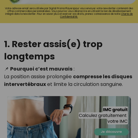
Votre adresse email sera utilisée par Digital Prisma Playerspour vous envoyer votre newsletter contenant des
offres commerciales personnalisées. Vous pourrez vous désinscrire en utilisant le lien de désabonnement
intégré dans la newsletter. Pour en savoir plus et exercer vos droits, prenez connaissance de notre
Charte de
Confidentialité.
1. Rester assis(e) trop
longtemps
📌
Pourquoi c’est mauvais
:
La position assise prolongée
compresse les disques
intervertébraux
et limite la circulation sanguine.