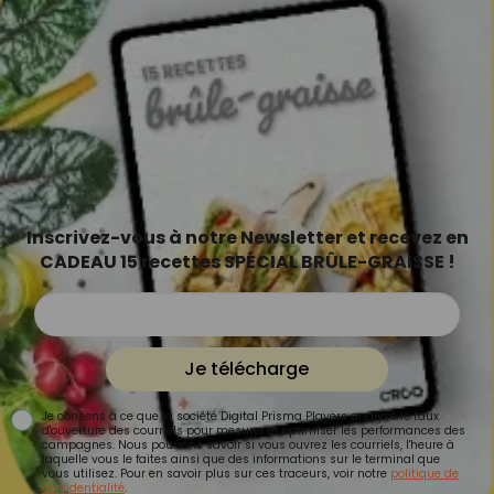
Inscrivez-vous à notre Newsletter et recevez en
CADEAU 15 recettes SPÉCIAL BRÛLE-GRAISSE !
Je télécharge
Je consens à ce que la société Digital Prisma Players analyse le taux
d'ouverture des courriels pour mesurer et optimiser les performances des
campagnes. Nous pourrons savoir si vous ouvrez les courriels, l'heure à
laquelle vous le faites ainsi que des informations sur le terminal que
vous utilisez. Pour en savoir plus sur ces traceurs, voir notre
politique de
confidentialité
.