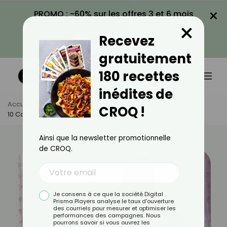
×
PROMO : -60% sur les offres 3 et 6 mois
×
avec le code CROQ60
Recevez
VOIR LA PROMO
gratuitement
180 recettes
inédites de
Accueil
Actus
Santé
CROQ !
10 Comportements Mauvais Pour Le Dos
Ainsi que la newsletter promotionnelle
de CROQ.
Je consens à ce que la société Digital
Prisma Players analyse le taux d'ouverture
des courriels pour mesurer et optimiser les
performances des campagnes. Nous
pourrons savoir si vous ouvrez les