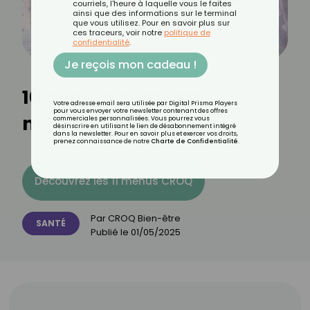
courriels, l'heure à laquelle vous le faites
ainsi que des informations sur le terminal
que vous utilisez. Pour en savoir plus sur
ces traceurs, voir notre
politique de
confidentialité
.
Je reçois mon cadeau !
10 comportements
Votre adresse email sera utilisée par Digital Prisma Players
pour vous envoyer votre newsletter contenant des offres
mauvais pour le dos
commerciales personnalisées. Vous pourrez vous
désinscrire en utilisant le lien de désabonnement intégré
dans la newsletter. Pour en savoir plus et exercer vos droits,
prenez connaissance de notre
Charte de Confidentialité
.
Découvrez les 11 menus CROQ
Par
CROQ Bien-être
SANTÉ
Publié le
01/05/2025