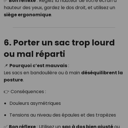
✅
Bon réflexe
: Réglez la hauteur de votre écran à
hauteur des yeux, gardez le dos droit, et utilisez un
siège ergonomique
.
6. Porter un sac trop lourd
ou mal réparti
📌
Pourquoi c’est mauvais
:
Les sacs en bandoulière ou à main
déséquilibrent la
posture
.
👉 Conséquences :
Douleurs asymétriques
Tensions au niveau des épaules et des trapèzes
✅
Bon réflexe
: Utilisez un
sac à dos bien ajusté
ou