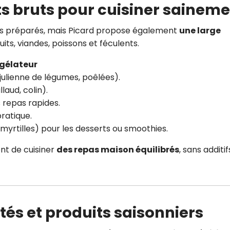
its bruts pour cuisiner sainem
ats préparés, mais Picard propose également
une large
uits, viandes, poissons et féculents.
ngélateur
julienne de légumes, poêlées).
laud, colin).
 repas rapides.
pratique.
myrtilles) pour les desserts ou smoothies.
nt de cuisiner
des repas maison équilibrés
, sans additif
tés et produits saisonniers