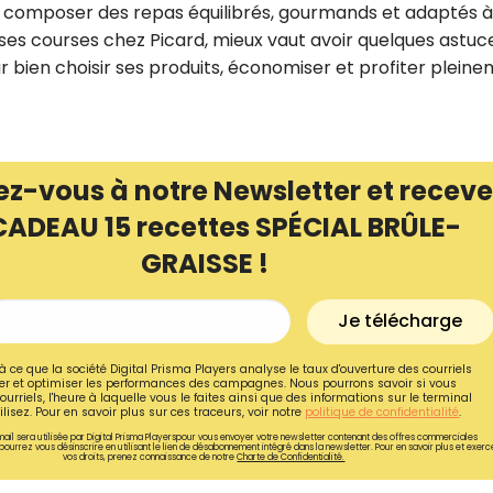
 composer des repas équilibrés, gourmands et adaptés à
ses courses chez Picard, mieux vaut avoir quelques astuc
ur bien choisir ses produits, économiser et profiter plein
ez-vous à notre Newsletter et receve
CADEAU 15 recettes SPÉCIAL BRÛLE-
GRAISSE !
Je télécharge
Recevez gratuitemen
à ce que la société Digital Prisma Players analyse le taux d'ouverture des courriels
r et optimiser les performances des campagnes. Nous pourrons savoir si vous
recettes inédites de
ourriels, l'heure à laquelle vous le faites ainsi que des informations sur le terminal
lisez. Pour en savoir plus sur ces traceurs, voir notre
politique de confidentialité
.
!
ail sera utilisée par Digital Prisma Playerspour vous envoyer votre newsletter contenant des offres commerciales
pourrez vous désinscrire en utilisant le lien de désabonnement intégré dans la newsletter. Pour en savoir plus et exerc
vos droits, prenez connaissance de notre
Charte de Confidentialité.
Ainsi que la newsletter promotio