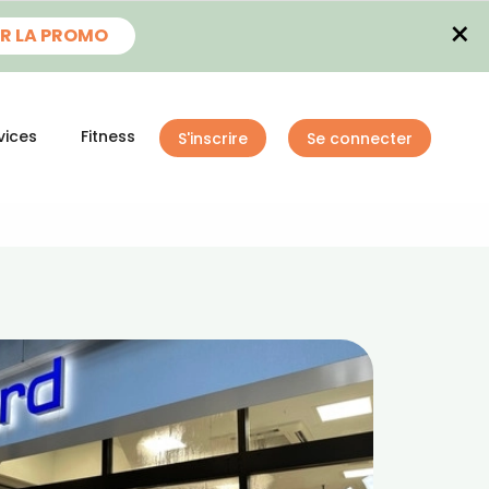
×
R LA PROMO
vices
Fitness
S'inscrire
Se connecter