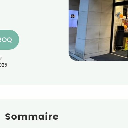
CROQ
e
025
Sommaire