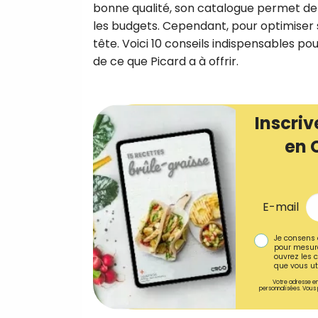
bonne qualité, son catalogue permet de
les budgets. Cependant, pour optimiser 
tête. Voici 10 conseils indispensables po
de ce que Picard a à offrir.
Inscriv
en 
E-mail
Je consens 
pour mesure
ouvrez les c
que vous uti
Votre adresse em
personnalisées. Vous 