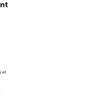
ent
s et