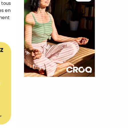
 tous
es en
ement
z
×
t 180
 CROQ
er
nnelle de