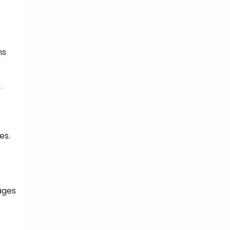
ns
es.
tages