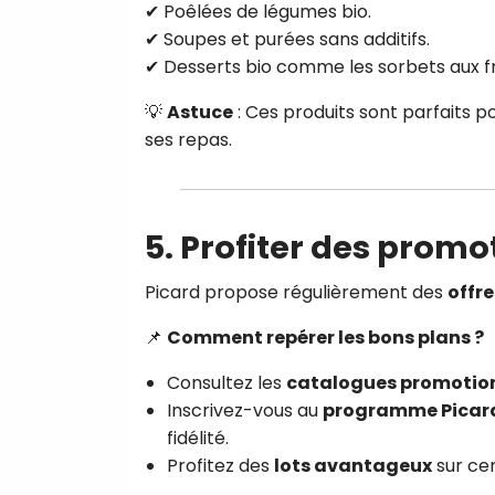
✔ Poêlées de légumes bio.
✔ Soupes et purées sans additifs.
✔ Desserts bio comme les sorbets aux fr
💡
Astuce
: Ces produits sont parfaits p
ses repas.
5. Profiter des promot
Picard propose régulièrement des
offr
📌
Comment repérer les bons plans ?
Consultez les
catalogues promotio
Inscrivez-vous au
programme Pica
fidélité.
Profitez des
lots avantageux
sur cer