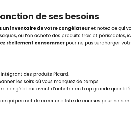
CROQ.
n fonction de ses besoins
s un inventaire de votre congélateur
et notez ce qui v
Je consens à ce que la société Digi
ues, où l’on achète des produits frais et périssables, ici,
Prisma Players analyse le taux d'ou
llez réellement consommer
pour ne pas surcharger vot
des courriels pour mesurer et optim
performances des campagnes. No
pourrons savoir si vous ouvrez les co
l'heure à laquelle vous le faites ains
des informations sur le terminal qu
utilisez. Pour en savoir plus sur ces 
intégrant des produits Picard.
voir notre
politique de confidentialit
anner les soirs où vous manquez de temps.
Je reçois mon cadeau !
re congélateur avant d’acheter en trop grande quantité
on qui permet de créer une liste de courses pour ne rien
Votre adresse email sera utilisée par Digital Prisma Playe
envoyer votre newsletter contenant des offres commercial
personnalisées. Vous pourrez vous désinscrire en utilisan
désabonnement intégré dans la newsletter. Pour en savoi
exercer vos droits, prenez connaissance de notre
Charte 
Confidentialité
.