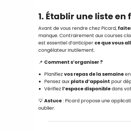
1. Établir une liste e
Avant de vous rendre chez Picard,
faite
manque. Contrairement aux courses classiq
est essentiel d’anticiper
ce que vous a
congélateur inutilement.
📌
Comment s’organiser ?
Planifiez
vos repas de la semaine
en 
Pensez aux
plats d’appoint
pour dép
Vérifiez
l’espace disponible
dans vot
💡
Astuce
: Picard propose une applicati
oublier.