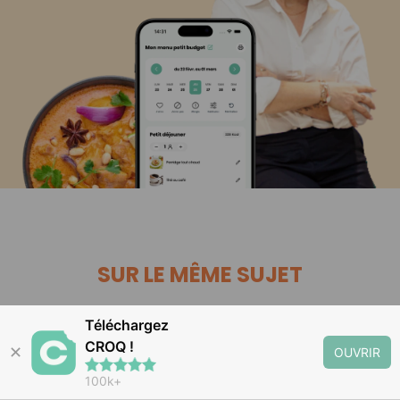
SUR LE MÊME SUJET
Téléchargez
ASTUCES CULINAIRES
CROQ !
✕
OUVRIR
Comment cuisiner un
100k+
bon couscous