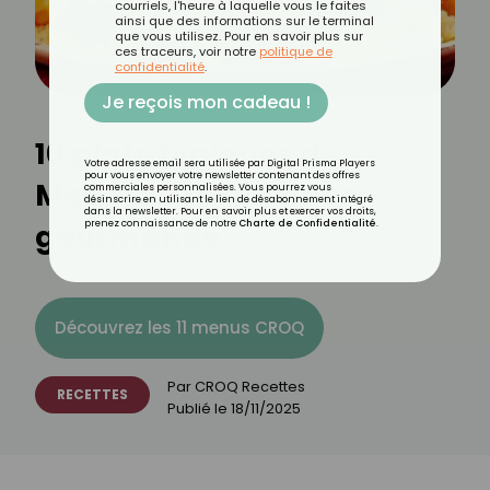
courriels, l'heure à laquelle vous le faites
ainsi que des informations sur le terminal
que vous utilisez. Pour en savoir plus sur
ces traceurs, voir notre
politique de
confidentialité
.
Je reçois mon cadeau !
10 plats typiques du
Votre adresse email sera utilisée par Digital Prisma Players
pour vous envoyer votre newsletter contenant des offres
Maghreb : expédition
commerciales personnalisées. Vous pourrez vous
désinscrire en utilisant le lien de désabonnement intégré
dans la newsletter. Pour en savoir plus et exercer vos droits,
gourmande
prenez connaissance de notre
Charte de Confidentialité
.
Découvrez les 11 menus CROQ
Par
CROQ Recettes
RECETTES
Publié le
18/11/2025