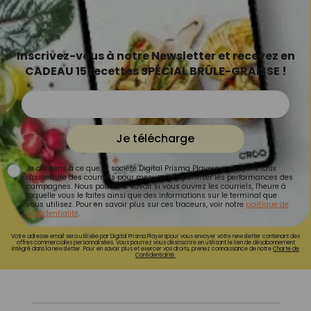
Inscrivez-vous à notre Newsletter et recevez en
CADEAU 15 recettes SPÉCIAL BRÛLE-GRAISSE !
Je télécharge
Je consens à ce que la société Digital Prisma Players analyse le taux
d'ouverture des courriels pour mesurer et optimiser les performances des
campagnes. Nous pourrons savoir si vous ouvrez les courriels, l'heure à
laquelle vous le faites ainsi que des informations sur le terminal que
vous utilisez. Pour en savoir plus sur ces traceurs, voir notre
politique de
confidentialité
.
Votre adresse email sera utilisée par Digital Prisma Playerspour vous envoyer votre newsletter contenant des
offres commerciales personnalisées. Vous pourrez vous désinscrire en utilisant le lien de désabonnement
intégré dans la newsletter. Pour en savoir plus et exercer vos droits, prenez connaissance de notre
Charte de
Confidentialité.