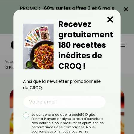
×
PROMO : -60% sur les offres 3 et 6 mois
×
avec le code CROQ60
Recevez
VOIR LA PROMO
gratuitement
180 recettes
inédites de
Accueil
Actus
Recettes
CROQ !
10 Plats Typiques Du Maghreb : Expédition Gourmande
Ainsi que la newsletter promotionnelle
de CROQ.
Je consens à ce que la société Digital
Prisma Players analyse le taux d'ouverture
des courriels pour mesurer et optimiser les
performances des campagnes. Nous
pourrons savoir si vous ouvrez les