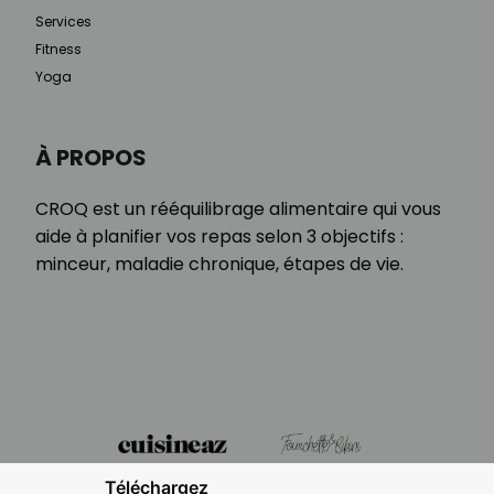
Services
Fitness
Yoga
À PROPOS
CROQ est un rééquilibrage alimentaire qui vous
aide à planifier vos repas selon 3 objectifs :
minceur, maladie chronique, étapes de vie.
Téléchargez