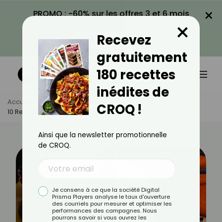
×
PROMO : -60% sur les offres 3 et 6 mois
×
avec le code CROQ60
Recevez
VOIR LA PROMO
gratuitement
180 recettes
inédites de
Accueil
Actus
Recettes
CROQ !
10 Recettes Aphrodisiaques Pour Pimenter Vos Soirées
Ainsi que la newsletter promotionnelle
de CROQ.
Je consens à ce que la société Digital
Prisma Players analyse le taux d'ouverture
des courriels pour mesurer et optimiser les
performances des campagnes. Nous
pourrons savoir si vous ouvrez les