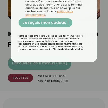
courriels, l'heure à laquelle vous le faites
ainsi que des informations sur le terminal
que vous utilisez. Pour en savoir plus sur
ces traceurs, voir notre
politique de
confidentialité
.
Je reçois mon cadeau !
10 recettes aphrodisiaques
Votre adresse email sera utilisée par Digital Prisma Players
pour vous envoyer votre newsletter contenant des offres
pour pimenter vos soirées
commerciales personnalisées. Vous pourrez vous
désinscrire en utilisant le lien de désabonnement intégré
dans la newsletter. Pour en savoir plus et exercer vos droits,
prenez connaissance de notre
Charte de Confidentialité
.
Découvrez les 11 menus CROQ
Par
CROQ Cuisine
RECETTES
Publié le
10/06/2025