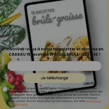
Inscrivez-vous à notre Newsletter et recevez en
CADEAU 15 recettes SPÉCIAL BRÛLE-GRAISSE !
Je télécharge
Je consens à ce que la société Digital Prisma Players analyse le taux
d'ouverture des courriels pour mesurer et optimiser les performances des
campagnes. Nous pourrons savoir si vous ouvrez les courriels, l'heure à
laquelle vous le faites ainsi que des informations sur le terminal que
vous utilisez. Pour en savoir plus sur ces traceurs, voir notre
politique de
confidentialité
.