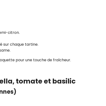
emi-citron.
 sur chaque tartine.
ésame.
 roquette pour une touche de fraîcheur.
lla, tomate et basilic
onnes)