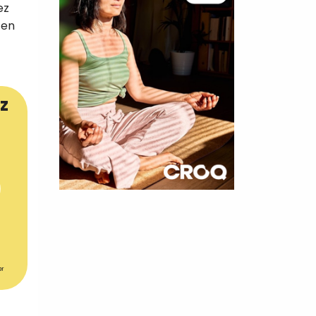
ez
 en
z
×
t 180
 CROQ
er
nnelle de