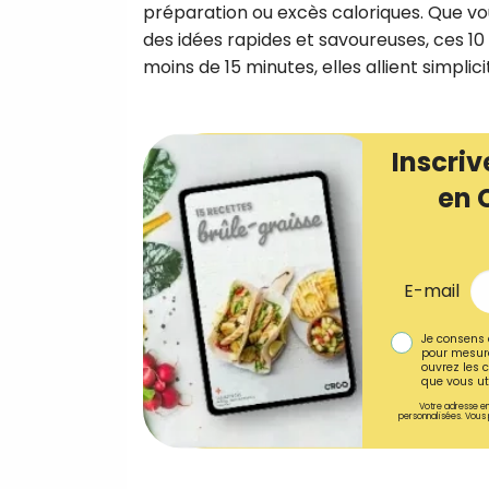
préparation ou excès caloriques. Que vou
des idées rapides et savoureuses, ces 10 
moins de 15 minutes, elles allient simplic
Inscriv
en 
E-mail
Je consens 
pour mesure
ouvrez les c
que vous uti
Votre adresse em
personnalisées. Vous 