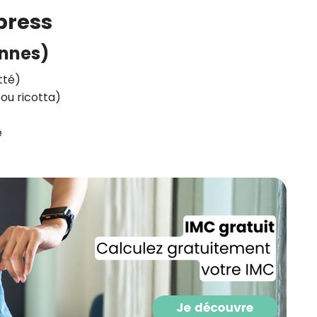
CROQ.
xpress
onnes)
tté)
Je consens à ce que la société Digi
Prisma Players analyse le taux d'ou
 ou ricotta)
des courriels pour mesurer et optim
performances des campagnes. No
pourrons savoir si vous ouvrez les co
e
l'heure à laquelle vous le faites ains
des informations sur le terminal qu
utilisez. Pour en savoir plus sur ces 
voir notre
politique de confidentialit
Je reçois mon cadeau !
Votre adresse email sera utilisée par Digital Prisma Playe
envoyer votre newsletter contenant des offres commercial
personnalisées. Vous pourrez vous désinscrire en utilisan
désabonnement intégré dans la newsletter. Pour en savoi
exercer vos droits, prenez connaissance de notre
Charte 
Confidentialité
.