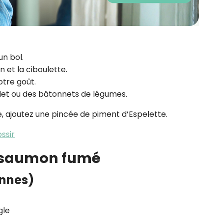
un bol.
n et la ciboulette.
otre goût.
let ou des bâtonnets de légumes.
e, ajoutez une pincée de piment d’Espelette.
ossir
t saumon fumé
onnes)
gle