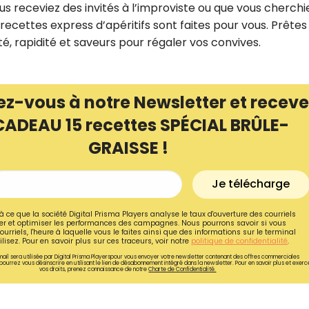
s receviez des invités à l’improviste ou que vous cherchi
recettes express d’apéritifs sont faites pour vous. Prêtes
ité, rapidité et saveurs pour régaler vos convives.
ez-vous à notre Newsletter et receve
CADEAU 15 recettes SPÉCIAL BRÛLE-
GRAISSE !
Je télécharge
à ce que la société Digital Prisma Players analyse le taux d'ouverture des courriels
r et optimiser les performances des campagnes. Nous pourrons savoir si vous
Recevez gratuitemen
ourriels, l'heure à laquelle vous le faites ainsi que des informations sur le terminal
lisez. Pour en savoir plus sur ces traceurs, voir notre
politique de confidentialité
.
recettes inédites de
ail sera utilisée par Digital Prisma Playerspour vous envoyer votre newsletter contenant des offres commerciales
pourrez vous désinscrire en utilisant le lien de désabonnement intégré dans la newsletter. Pour en savoir plus et exerc
!
vos droits, prenez connaissance de notre
Charte de Confidentialité.
Ainsi que la newsletter promotio