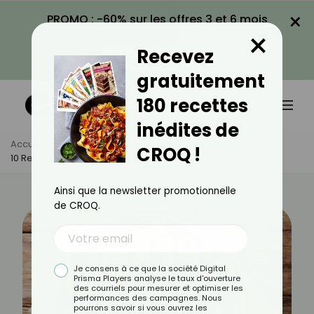
×
PROMO : -60% sur les offres 3 et 6 mois
×
avec le code CROQ60
Recevez
VOIR LA PROMO
gratuitement
180 recettes
inédites de
Accueil
Actus
Recettes
CROQ !
10 Recettes D'automne Brûle-Graisses
Ainsi que la newsletter promotionnelle
de CROQ.
Je consens à ce que la société Digital
Prisma Players analyse le taux d'ouverture
des courriels pour mesurer et optimiser les
performances des campagnes. Nous
pourrons savoir si vous ouvrez les