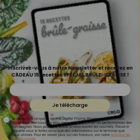
Inscrivez-vous à notre Newsletter et recevez en
CADEAU 15 recettes SPÉCIAL BRÛLE-GRAISSE !
Je télécharge
Je consens à ce que la société Digital Prisma Players analyse le taux
d'ouverture des courriels pour mesurer et optimiser les performances des
campagnes. Nous pourrons savoir si vous ouvrez les courriels, l'heure à
laquelle vous le faites ainsi que des informations sur le terminal que
vous utilisez. Pour en savoir plus sur ces traceurs, voir notre
politique de
confidentialité
.