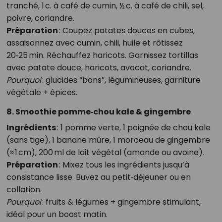
tranché, 1 c. à café de cumin, ½ c. à café de chili, sel,
poivre, coriandre.
Préparation
: Coupez patates douces en cubes,
assaisonnez avec cumin, chili, huile et rôtissez
20‑25 min. Réchauffez haricots. Garnissez tortillas
avec patate douce, haricots, avocat, coriandre.
Pourquoi
: glucides “bons”, légumineuses, garniture
végétale + épices.
8. Smoothie pomme‑chou kale & gingembre
Ingrédients
: 1 pomme verte, 1 poignée de chou kale
(sans tige), 1 banane mûre, 1 morceau de gingembre
(≈ 1 cm), 200 ml de lait végétal (amande ou avoine).
Préparation
: Mixez tous les ingrédients jusqu’à
consistance lisse. Buvez au petit‑déjeuner ou en
collation.
Pourquoi
: fruits & légumes + gingembre stimulant,
idéal pour un boost matin.