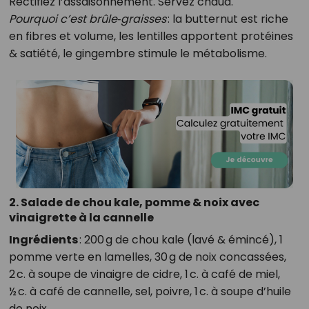
Rectifiez l’assaisonnement. Servez chaud.
Pourquoi c’est brûle‑graisses
: la butternut est riche
en fibres et volume, les lentilles apportent protéines
& satiété, le gingembre stimule le métabolisme.
2. Salade de chou kale, pomme & noix avec
vinaigrette à la cannelle
Ingrédients
: 200 g de chou kale (lavé & émincé), 1
pomme verte en lamelles, 30 g de noix concassées,
2 c. à soupe de vinaigre de cidre, 1 c. à café de miel,
½ c. à café de cannelle, sel, poivre, 1 c. à soupe d’huile
de noix.