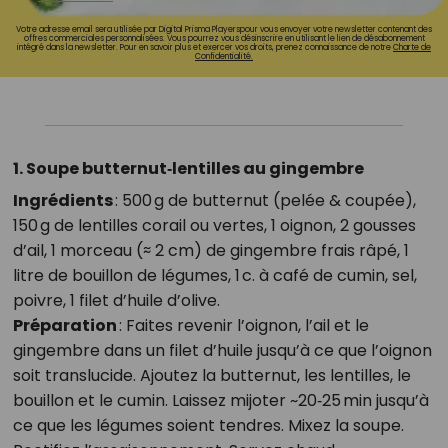
Votre adresse email sera utilisée par Digital Prisma Playerspour vous envoyer votre newsletter contenant des
offres commerciales personnalisées. Vous pourrez vous désinscrire en utilisant le lien de désabonnement
intégré dans la newsletter. Pour en savoir plus et exercer vos droits, prenez connaissance de notre
Charte de
Confidentialité.
1. Soupe butternut‑lentilles au gingembre
Ingrédients
: 500 g de butternut (pelée & coupée),
150 g de lentilles corail ou vertes, 1 oignon, 2 gousses
d’ail, 1 morceau (≈ 2 cm) de gingembre frais râpé, 1
litre de bouillon de légumes, 1 c. à café de cumin, sel,
poivre, 1 filet d’huile d’olive.
Préparation
: Faites revenir l’oignon, l’ail et le
gingembre dans un filet d’huile jusqu’à ce que l’oignon
soit translucide. Ajoutez la butternut, les lentilles, le
bouillon et le cumin. Laissez mijoter ~20‑25 min jusqu’à
ce que les légumes soient tendres. Mixez la soupe.