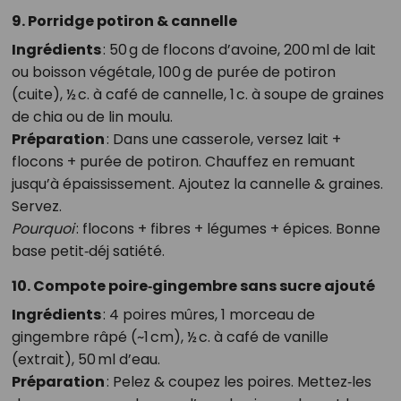
9. Porridge potiron & cannelle
Ingrédients
: 50 g de flocons d’avoine, 200 ml de lait
ou boisson végétale, 100 g de purée de potiron
(cuite), ½ c. à café de cannelle, 1 c. à soupe de graines
de chia ou de lin moulu.
Préparation
: Dans une casserole, versez lait +
flocons + purée de potiron. Chauffez en remuant
jusqu’à épaississement. Ajoutez la cannelle & graines.
Servez.
Pourquoi
: flocons + fibres + légumes + épices. Bonne
base petit‑déj satiété.
10. Compote poire‑gingembre sans sucre ajouté
Ingrédients
: 4 poires mûres, 1 morceau de
gingembre râpé (~1 cm), ½ c. à café de vanille
(extrait), 50 ml d’eau.
Préparation
: Pelez & coupez les poires. Mettez‑les