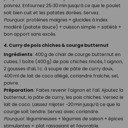
poivrez. Enfournez 25‑30 min jusqu’à ce que le poulet
soit bien cuit et les patates dorées. Servez.
Pourquoi
: protéines maigres + glucides à index
modéré (patate douce) + cuisson simple = satiété +
bon apport sans excès.
4. Curry de pois chiches & courge butternut
Ingrédients
: 400 g de chair de courge butternut en
cubes, 1 boîte (400 g) de pois chiches rincés, 1 oignon,
2 gousses d’ail, 1 c. à soupe de pâte de curry doux,
400 ml de lait de coco allégé, coriandre fraîche, sel,
poivre.
Préparation
: Faites revenir l’oignon et l’ail. Ajoutez la
butternut, la pâte de curry, les pois chiches. Versez le
lait de coco. Laissez mijoter ~20 min jusqu’à ce que la
courge soit tendre. Servez avec coriandre.
Pourquoi
: légumineuses + légumes de saison + épices
stimulantes = plat rassasiant et favorable.