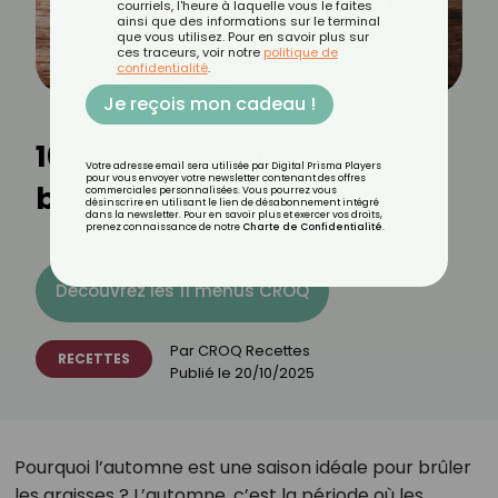
courriels, l'heure à laquelle vous le faites
ainsi que des informations sur le terminal
que vous utilisez. Pour en savoir plus sur
ces traceurs, voir notre
politique de
confidentialité
.
Je reçois mon cadeau !
10 recettes d'automne
Votre adresse email sera utilisée par Digital Prisma Players
pour vous envoyer votre newsletter contenant des offres
brûle-graisses
commerciales personnalisées. Vous pourrez vous
désinscrire en utilisant le lien de désabonnement intégré
dans la newsletter. Pour en savoir plus et exercer vos droits,
prenez connaissance de notre
Charte de Confidentialité
.
Découvrez les 11 menus CROQ
Par
CROQ Recettes
RECETTES
Publié le
20/10/2025
Pourquoi l’automne est une saison idéale pour brûler
les graisses ? L’automne, c’est la période où les