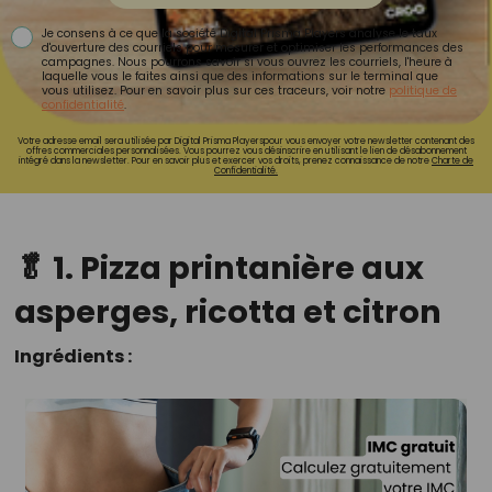
Je consens à ce que la société Digital Prisma Players analyse le taux
d'ouverture des courriels pour mesurer et optimiser les performances des
campagnes. Nous pourrons savoir si vous ouvrez les courriels, l'heure à
laquelle vous le faites ainsi que des informations sur le terminal que
vous utilisez. Pour en savoir plus sur ces traceurs, voir notre
politique de
confidentialité
.
Votre adresse email sera utilisée par Digital Prisma Playerspour vous envoyer votre newsletter contenant des
offres commerciales personnalisées. Vous pourrez vous désinscrire en utilisant le lien de désabonnement
intégré dans la newsletter. Pour en savoir plus et exercer vos droits, prenez connaissance de notre
Charte de
Confidentialité.
🥬 1. Pizza printanière aux
asperges, ricotta et citron
Ingrédients :