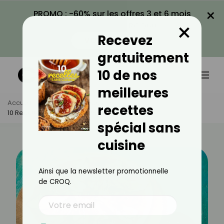
×
PROMO : -60% sur les offres 3 et 6 mois
×
avec le code CROQ60
Recevez
VOIR LA PROMO
gratuitement
10 de nos
meilleures
Accueil
Actus
Recettes
recettes
10 Recettes De Pizzas De Printemps
spécial sans
cuisine
Ainsi que la newsletter promotionnelle
de CROQ.