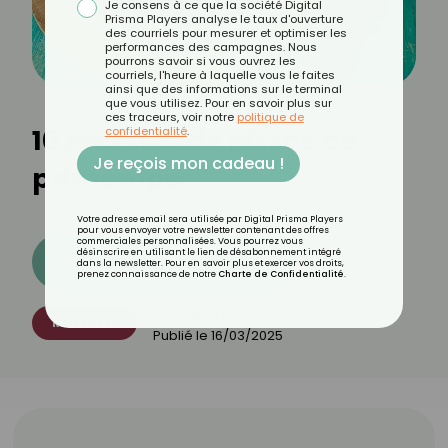
Je consens à ce que la société Digital
Prisma Players analyse le taux d'ouverture
des courriels pour mesurer et optimiser les
performances des campagnes. Nous
pourrons savoir si vous ouvrez les
courriels, l'heure à laquelle vous le faites
ainsi que des informations sur le terminal
que vous utilisez. Pour en savoir plus sur
ces traceurs, voir notre
politique de
10 recettes de pizzas de
confidentialité
.
Je reçois mon cadeau !
printemps
Votre adresse email sera utilisée par Digital Prisma Players
pour vous envoyer votre newsletter contenant des offres
commerciales personnalisées. Vous pourrez vous
désinscrire en utilisant le lien de désabonnement intégré
Découvrez les 11 menus CROQ
dans la newsletter. Pour en savoir plus et exercer vos droits,
prenez connaissance de notre
Charte de Confidentialité
.
Par
CROQ Cuisine
RECETTES
Publié le
16/03/2025