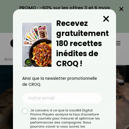
×
PROMO : -60% sur les offres 3 et 6 mois
×
avec le code CROQ60
Recevez
VOIR LA PROMO
gratuitement
180 recettes
inédites de
Accueil
Tag
Pizza
CROQ !
Ainsi que la newsletter promotionnelle
de CROQ.
Je consens à ce que la société Digital
Prisma Players analyse le taux d'ouverture
des courriels pour mesurer et optimiser les
performances des campagnes. Nous
pourrons savoir si vous ouvrez les