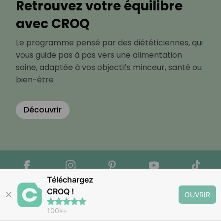
Retrouvez votre équilibre
avec CROQ
Le programme pensé par des diététiciennes, qui
vous guide pas à pas vers une alimentation
saine, adaptée à vos objectifs minceur, santé ou
bien-être
Découvrir
Téléchargez
CROQ !
✕
OUVRIR
100k+