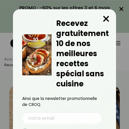
×
PROMO : -60% sur les offres 3 et 6 mois
×
avec le code CROQ60
Recevez
VOIR LA PROMO
gratuitement
10 de nos
meilleures
Accueil
Actus
Recettes
recettes
Recette De Pizza En Croûte De Betterave
spécial sans
cuisine
Ainsi que la newsletter promotionnelle
de CROQ.