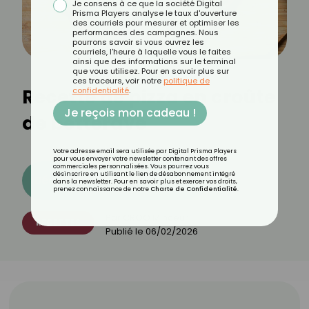
Je consens à ce que la société Digital
Prisma Players analyse le taux d'ouverture
des courriels pour mesurer et optimiser les
performances des campagnes. Nous
pourrons savoir si vous ouvrez les
courriels, l'heure à laquelle vous le faites
ainsi que des informations sur le terminal
que vous utilisez. Pour en savoir plus sur
ces traceurs, voir notre
politique de
Recette de pizza en croûte
confidentialité
.
Je reçois mon cadeau !
de betterave
Votre adresse email sera utilisée par Digital Prisma Players
pour vous envoyer votre newsletter contenant des offres
commerciales personnalisées. Vous pourrez vous
désinscrire en utilisant le lien de désabonnement intégré
Découvrez les 11 menus CROQ
dans la newsletter. Pour en savoir plus et exercer vos droits,
prenez connaissance de notre
Charte de Confidentialité
.
Par
CROQ Minceur
RECETTES
Publié le
06/02/2026