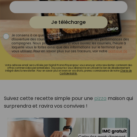
Je télécharge
Je consens à ce que la société Digital Prisma Players analyse le taux
d'ouverture des courriels pour mesurer et optimiser les performances des
campagnes. Nous pourrons savoir si vous ouvrez les courriels, l'heure à
laquelle vous le faites ainsi que des informations sur le terminal que
vous utilisez. Pour en savoir plus sur ces traceurs, voir notre
politique de
confidentialité
.
Votre adresse email sera utilisée par Digital Prisma Playerspour vous envoyer votre newsletter contenant des
offres commerciales personnalisées. Vous pourrez vous désinscrire en utilisant le lien de désabonnement
intégré dans la newsletter. Pour en savoir plus et exercer vos droits, prenez connaissance de notre
Charte de
Confidentialité.
Suivez cette recette simple pour une
pizza
maison qui
surprendra et ravira vos convives !