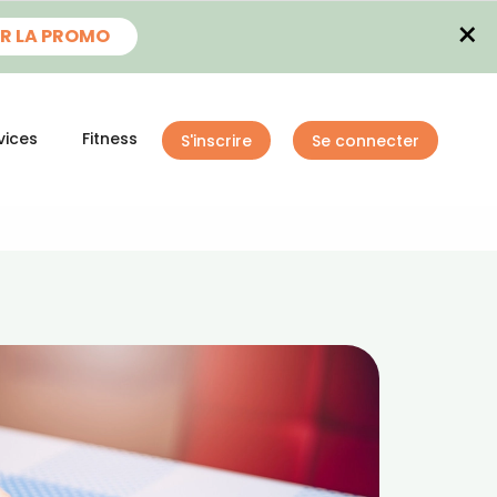
×
R LA PROMO
vices
Fitness
S'inscrire
Se connecter