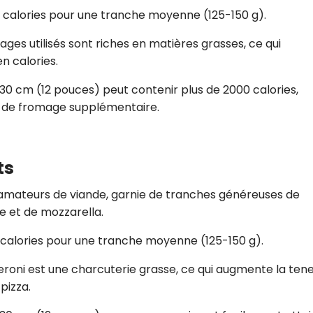
CROQ.
calories pour une tranche moyenne (125-150 g).
ges utilisés sont riches en matières grasses, ce qui
 calories.
Je consens à ce que la société Digi
30 cm (12 pouces) peut contenir plus de 2000 calories,
Prisma Players analyse le taux d'ou
des courriels pour mesurer et optim
ie de fromage supplémentaire.
performances des campagnes. No
pourrons savoir si vous ouvrez les co
l'heure à laquelle vous le faites ains
des informations sur le terminal qu
ts
utilisez. Pour en savoir plus sur ces 
voir notre
politique de confidentialit
 amateurs de viande, garnie de tranches généreuses de
Je reçois mon cadeau !
 et de mozzarella.
calories pour une tranche moyenne (125-150 g).
Votre adresse email sera utilisée par Digital Prisma Playe
envoyer votre newsletter contenant des offres commercial
personnalisées. Vous pourrez vous désinscrire en utilisan
roni est une charcuterie grasse, ce qui augmente la ten
désabonnement intégré dans la newsletter. Pour en savoi
exercer vos droits, prenez connaissance de notre
Charte 
pizza.
Confidentialité
.