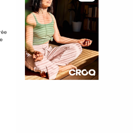
rée
de
×
t 180
 CROQ
nnelle de