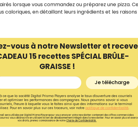
éclairés lorsque vous commandez ou préparez une pizza. C
us caloriques, en détaillant leurs ingrédients et les raison
ez-vous à notre Newsletter et receve
CADEAU 15 recettes SPÉCIAL BRÛLE-
GRAISSE !
Je télécharge
à ce que la société Digital Prisma Players analyse le taux d'ouverture des courriels
r et optimiser les performances des campagnes. Nous pourrons savoir si vous
ourriels, l'heure à laquelle vous le faites ainsi que des informations sur le terminal
lisez. Pour en savoir plus sur ces traceurs, voir notre
politique de confidentialité
.
ail sera utilisée par Digital Prisma Playerspour vous envoyer votre newsletter contenant des offres commerciales
pourrez vous désinscrire en utilisant le lien de désabonnement intégré dans la newsletter. Pour en savoir plus et exerc
vos droits, prenez connaissance de notre
Charte de Confidentialité.