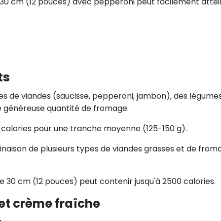
 30 cm (12 pouces) avec pepperoni peut facilement atte
ts
es de viandes (saucisse, pepperoni, jambon), des légume
e généreuse quantité de fromage.
calories pour une tranche moyenne (125-150 g).
naison de plusieurs types de viandes grasses et de from
 30 cm (12 pouces) peut contenir jusqu'à 2500 calories.
et crème fraîche