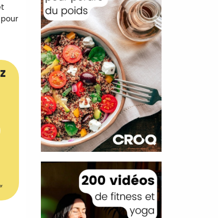
et
s pour
z
er