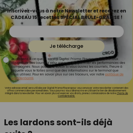
Inscrivez-vous à notre Newsletter et recevez en
CADEAU 15 recettes SPÉCIAL BRÛLE-GRAISSE !
Je télécharge
Je consens à ce que la société Digital Prisma Players analyse le taux
d'ouverture des courriels pour mesurer et optimiser les performances des
campagnes. Nous pourrons savoir si vous ouvrez les courriels, l'heure à
laquelle vous le faites ainsi que des informations sur le terminal que
vous utilisez. Pour en savoir plus sur ces traceurs, voir notre
politique de
confidentialité
.
Votre adresse email sera utilisée par Digital Prisma Playerspour vous envoyer votre newsletter contenant des
offres commerciales personnalisées. Vous pourrez vous désinscrire en utilisant le lien de désabonnement
intégré dans la newsletter. Pour en savoir plus et exercer vos droits, prenez connaissance de notre
Charte de
Confidentialité.
Les lardons sont-ils déjà