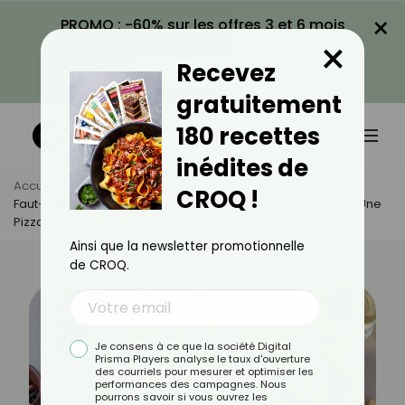
×
PROMO : -60% sur les offres 3 et 6 mois
×
avec le code CROQ60
Recevez
VOIR LA PROMO
gratuitement
180 recettes
inédites de
Accueil
Actus
Astuces Culinaires
CROQ !
Faut-Il Cuire Les Lardons Au Préalable Pour Une Quiche Ou Une
Pizza ?
Ainsi que la newsletter promotionnelle
de CROQ.
Je consens à ce que la société Digital
Prisma Players analyse le taux d'ouverture
des courriels pour mesurer et optimiser les
performances des campagnes. Nous
pourrons savoir si vous ouvrez les