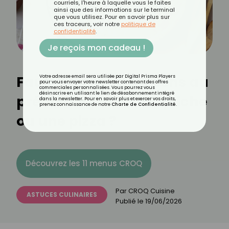
courriels, l'heure à laquelle vous le faites
ainsi que des informations sur le terminal
que vous utilisez. Pour en savoir plus sur
ces traceurs, voir notre
politique de
confidentialité
.
Je reçois mon cadeau !
Faut-il cuire les lardons au
Votre adresse email sera utilisée par Digital Prisma Players
pour vous envoyer votre newsletter contenant des offres
commerciales personnalisées. Vous pourrez vous
désinscrire en utilisant le lien de désabonnement intégré
préalable pour une quiche
dans la newsletter. Pour en savoir plus et exercer vos droits,
prenez connaissance de notre
Charte de Confidentialité
.
ou une pizza ?
Découvrez les 11 menus CROQ
Par
CROQ Cuisine
ASTUCES CULINAIRES
Publié le
19/06/2026