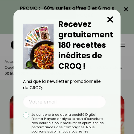
×
PROMO : -60% sur les offres 3 et 6 mois
×
avec le code CROQ60
Recevez
VOIR LA PROMO
gratuitement
180 recettes
inédites de
Accueil
Actus
Alimentation
CROQ !
Quelles Différences Entre Les Farines T45, T55, T80, Complète,
00 Et W300 ? Les Différents Usages En Cuisine
Ainsi que la newsletter promotionnelle
de CROQ.
Je consens à ce que la société Digital
Prisma Players analyse le taux d'ouverture
des courriels pour mesurer et optimiser les
performances des campagnes. Nous
pourrons savoir si vous ouvrez les