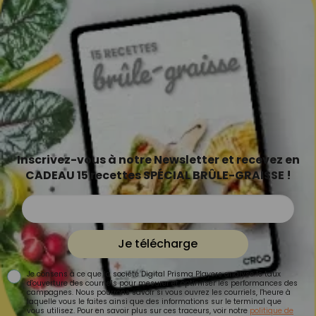
Inscrivez-vous à notre Newsletter et recevez en
CADEAU 15 recettes SPÉCIAL BRÛLE-GRAISSE !
Je télécharge
Je consens à ce que la société Digital Prisma Players analyse le taux
d'ouverture des courriels pour mesurer et optimiser les performances des
campagnes. Nous pourrons savoir si vous ouvrez les courriels, l'heure à
laquelle vous le faites ainsi que des informations sur le terminal que
vous utilisez. Pour en savoir plus sur ces traceurs, voir notre
politique de