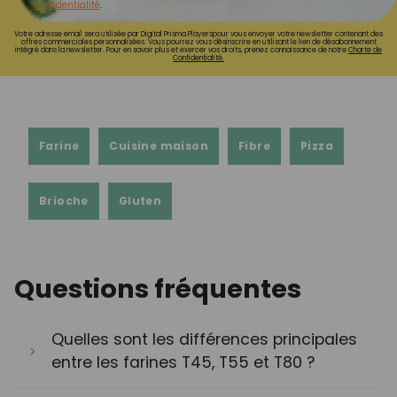
confidentialité
.
Votre adresse email sera utilisée par Digital Prisma Playerspour vous envoyer votre newsletter contenant des
offres commerciales personnalisées. Vous pourrez vous désinscrire en utilisant le lien de désabonnement
intégré dans la newsletter. Pour en savoir plus et exercer vos droits, prenez connaissance de notre
Charte de
Confidentialité.
Farine
Cuisine maison
Fibre
Pizza
Brioche
Gluten
Questions fréquentes
Quelles sont les différences principales
entre les farines T45, T55 et T80 ?