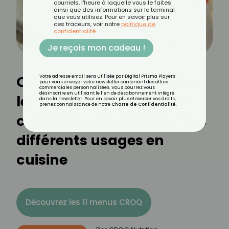
courriels, l'heure à laquelle vous le faites
ainsi que des informations sur le terminal
que vous utilisez. Pour en savoir plus sur
ces traceurs, voir notre
politique de
confidentialité
.
Je reçois mon cadeau !
Quelles différences entre
Votre adresse email sera utilisée par Digital Prisma Players
pour vous envoyer votre newsletter contenant des offres
commerciales personnalisées. Vous pourrez vous
désinscrire en utilisant le lien de désabonnement intégré
les farines T45, T55, T80,
dans la newsletter. Pour en savoir plus et exercer vos droits,
prenez connaissance de notre
Charte de Confidentialité
.
complète, 00 et W300 ? Les
différents usages en
cuisine
Découvrez les 11 menus CROQ