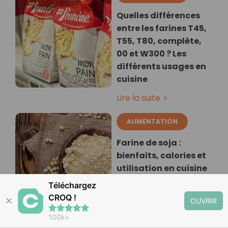
Quelles différences
entre les farines T45,
T55, T80, complète,
00 et W300 ? Les
différents usages en
cuisine
Lire la suite
ALIMENTATION
Farine de soja :
bienfaits, calories et
utilisation en cuisine
Téléchargez
Lire la suite
CROQ !
✕
OUVRIR
100k+