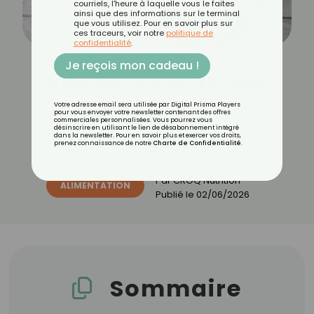
courriels, l'heure à laquelle vous le faites
ainsi que des informations sur le terminal
que vous utilisez. Pour en savoir plus sur
ces traceurs, voir notre
politique de
confidentialité
.
Je reçois mon cadeau !
Vrai-Faux sur la farine
Votre adresse email sera utilisée par Digital Prisma Players
pour vous envoyer votre newsletter contenant des offres
commerciales personnalisées. Vous pourrez vous
désinscrire en utilisant le lien de désabonnement intégré
dans la newsletter. Pour en savoir plus et exercer vos droits,
Découvrez les 11 menus CROQ
prenez connaissance de notre
Charte de Confidentialité
.
Par
CROQ Nutrition
ALIMENTATION
Publié le
02/06/2026
Sommaire