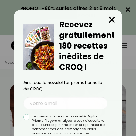
×
PROMO : -60% sur les offres 3 et 6 mois
×
avec le code CROQ60
Recevez
VOIR LA PROMO
gratuitement
180 recettes
inédites de
Accueil
Actus
Alimentation
Vrai-Faux Sur La Farine
CROQ !
Ainsi que la newsletter promotionnelle
de CROQ.
Je consens à ce que la société Digital
Prisma Players analyse le taux d'ouverture
des courriels pour mesurer et optimiser les
performances des campagnes. Nous
pourrons savoir si vous ouvrez les