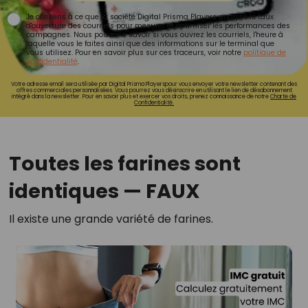
Je consens à ce que la société Digital Prisma Players analyse le taux
d'ouverture des courriels pour mesurer et optimiser les performances des
campagnes. Nous pourrons savoir si vous ouvrez les courriels, l'heure à
laquelle vous le faites ainsi que des informations sur le terminal que
vous utilisez. Pour en savoir plus sur ces traceurs, voir notre
politique de
confidentialité
.
Votre adresse email sera utilisée par Digital Prisma Playerspour vous envoyer votre newsletter contenant des
offres commerciales personnalisées. Vous pourrez vous désinscrire en utilisant le lien de désabonnement
intégré dans la newsletter. Pour en savoir plus et exercer vos droits, prenez connaissance de notre
Charte de
Confidentialité.
Toutes les farines sont
identiques — FAUX
Il existe une grande variété de farines.