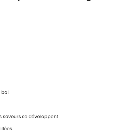
 bol.
es saveurs se développent.
llées.