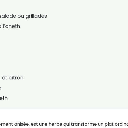
salade ou grillades
 l’aneth
et citron
h
neth
ement anisée, est une herbe qui transforme un plat ordin