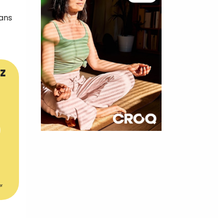
dans
z
×
t 180
 CROQ
er
nnelle de