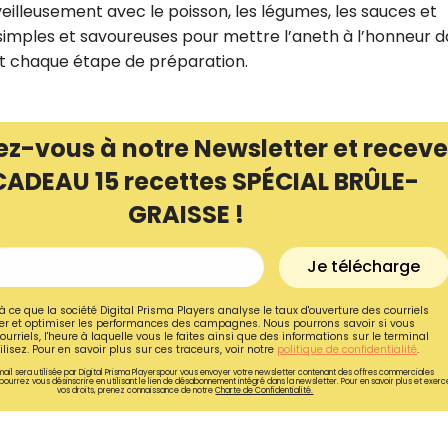
eilleusement avec le poisson, les légumes, les sauces et
simples et savoureuses pour mettre l’aneth à l’honneur 
 et chaque étape de préparation.
ez-vous à notre Newsletter et receve
CADEAU 15 recettes SPÉCIAL BRÛLE-
GRAISSE !
Je télécharge
à ce que la société Digital Prisma Players analyse le taux d'ouverture des courriels
r et optimiser les performances des campagnes. Nous pourrons savoir si vous
Recevez gratuitemen
ourriels, l'heure à laquelle vous le faites ainsi que des informations sur le terminal
lisez. Pour en savoir plus sur ces traceurs, voir notre
politique de confidentialité
.
recettes inédites de
ail sera utilisée par Digital Prisma Playerspour vous envoyer votre newsletter contenant des offres commerciales
pourrez vous désinscrire en utilisant le lien de désabonnement intégré dans la newsletter. Pour en savoir plus et exerc
!
vos droits, prenez connaissance de notre
Charte de Confidentialité.
Ainsi que la newsletter promotio