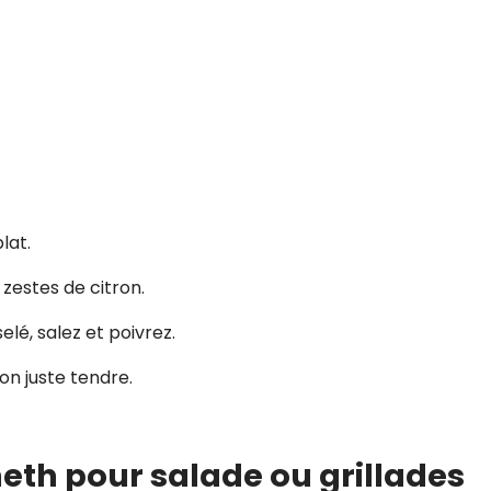
lat.
e zestes de citron.
elé, salez et poivrez.
on juste tendre.
neth pour salade ou grillades