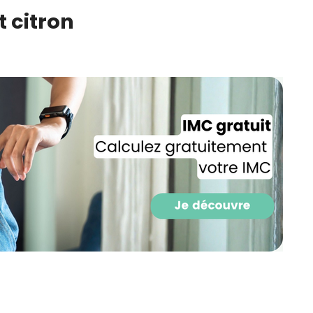
CROQ.
t citron
Je consens à ce que la société Digi
Prisma Players analyse le taux d'ou
des courriels pour mesurer et optim
performances des campagnes. No
pourrons savoir si vous ouvrez les co
l'heure à laquelle vous le faites ains
des informations sur le terminal qu
utilisez. Pour en savoir plus sur ces 
voir notre
politique de confidentialit
Je reçois mon cadeau !
Votre adresse email sera utilisée par Digital Prisma Playe
envoyer votre newsletter contenant des offres commercial
personnalisées. Vous pourrez vous désinscrire en utilisan
désabonnement intégré dans la newsletter. Pour en savoi
exercer vos droits, prenez connaissance de notre
Charte 
Confidentialité
.