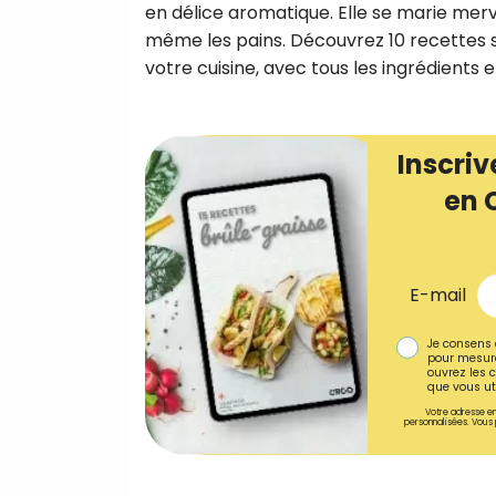
en délice aromatique. Elle se marie merv
même les pains. Découvrez 10 recettes 
votre cuisine, avec tous les ingrédients
Inscriv
en 
E-mail
Je consens 
pour mesure
ouvrez les c
que vous uti
Votre adresse em
personnalisées. Vous 