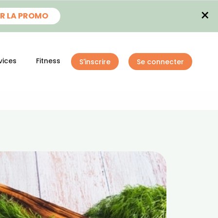
×
R LA PROMO
vices
Fitness
S'inscrire
Se connecter