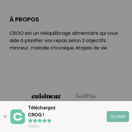
À PROPOS
CROQ est un rééquilibrage alimentaire qui vous
aide à planifier vos repas selon 3 objectifs :
minceur, maladie chronique, étapes de vie.
Téléchargez
CROQ !
✕
OUVRIR
100k+