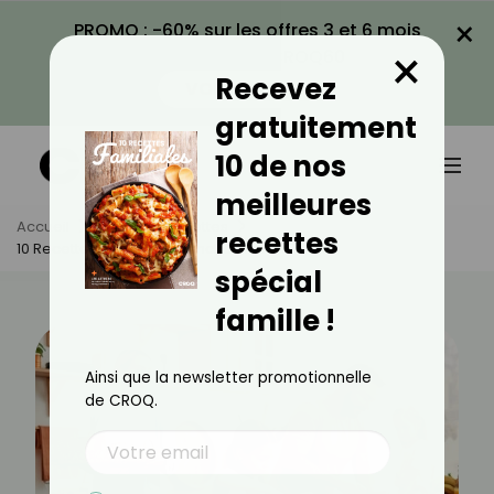
×
PROMO : -60% sur les offres 3 et 6 mois
×
avec le code CROQ60
Recevez
VOIR LA PROMO
gratuitement
10 de nos
meilleures
Accueil
Actus
Recettes
recettes
10 Recettes Pour Un Dimanche Midi En Famille
spécial
famille !
Ainsi que la newsletter promotionnelle
de CROQ.