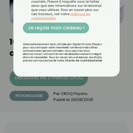
courriels, l'heure à laquelle vous le faites
ainsi que des informations sur le terminal
que vous utilisez. Pour en savoir plus sur
ces traceurs, voir notre
politique de
confidentialité
.
Je reçois mon cadeau !
10 signes que vous ne vous
Votre adresse email sera utilisée par Digital Prisma Players
pour vous envoyer votre newsletter contenant des offres
aimez pas assez
commerciales personnalisées. Vous pourrez vous
désinscrire en utilisant le lien de désabonnement intégré
dans la newsletter. Pour en savoir plus et exercer vos droits,
prenez connaissance de notre
Charte de Confidentialité
.
Découvrez les 11 menus CROQ
Par
CROQ Psycho
PSYCHOLOGIE
Publié le
29/08/2025