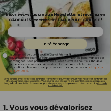
Inscrivez-vous à notre Newsletter et recevez en
CADEAU 15 recettes SPÉCIAL BRÛLE-GRAISSE !
Je télécharge
Je consens à ce que la société Digital Prisma Players analyse le taux
d'ouverture des courriels pour mesurer et optimiser les performances des
campagnes. Nous pourrons savoir si vous ouvrez les courriels, l'heure à
laquelle vous le faites ainsi que des informations sur le terminal que
vous utilisez. Pour en savoir plus sur ces traceurs, voir notre
politique de
confidentialité
.
Votre adresse email sera utilisée par Digital Prisma Playerspour vous envoyer votre newsletter contenant des
offres commerciales personnalisées. Vous pourrez vous désinscrire en utilisant le lien de désabonnement
intégré dans la newsletter. Pour en savoir plus et exercer vos droits, prenez connaissance de notre
Charte de
Confidentialité.
1. Vous vous dévalorisez