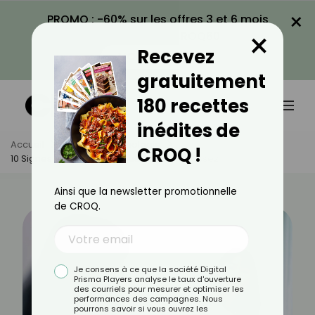
×
PROMO : -60% sur les offres 3 et 6 mois
×
avec le code CROQ60
Recevez
VOIR LA PROMO
gratuitement
180 recettes
inédites de
Accueil
Actus
Psychologie
CROQ !
10 Signes Que Vous Ne Vous Aimez Pas Assez
Ainsi que la newsletter promotionnelle
de CROQ.
Je consens à ce que la société Digital
Prisma Players analyse le taux d'ouverture
des courriels pour mesurer et optimiser les
performances des campagnes. Nous
pourrons savoir si vous ouvrez les