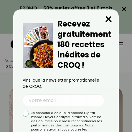
×
PROMO : -60% sur les offres 3 et 6 mois
×
avec le code CROQ60
Recevez
VOIR LA PROMO
gratuitement
180 recettes
inédites de
Accueil
Actus
Bien-Être
CROQ !
10 Conseils Pour Reprendre Confiance En Soi
Ainsi que la newsletter promotionnelle
de CROQ.
Je consens à ce que la société Digital
Prisma Players analyse le taux d'ouverture
des courriels pour mesurer et optimiser les
performances des campagnes. Nous
pourrons savoir si vous ouvrez les