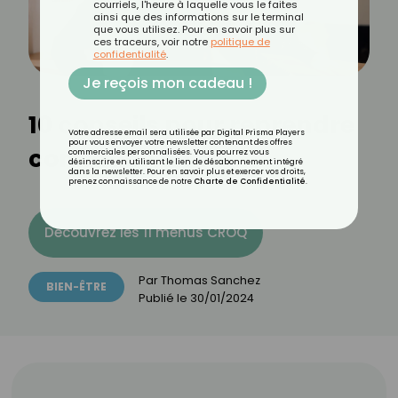
courriels, l'heure à laquelle vous le faites
ainsi que des informations sur le terminal
que vous utilisez. Pour en savoir plus sur
ces traceurs, voir notre
politique de
confidentialité
.
Je reçois mon cadeau !
10 conseils pour reprendre
Votre adresse email sera utilisée par Digital Prisma Players
pour vous envoyer votre newsletter contenant des offres
confiance en soi
commerciales personnalisées. Vous pourrez vous
désinscrire en utilisant le lien de désabonnement intégré
dans la newsletter. Pour en savoir plus et exercer vos droits,
prenez connaissance de notre
Charte de Confidentialité
.
Découvrez les 11 menus CROQ
Par
Thomas Sanchez
BIEN-ÊTRE
Publié le
30/01/2024