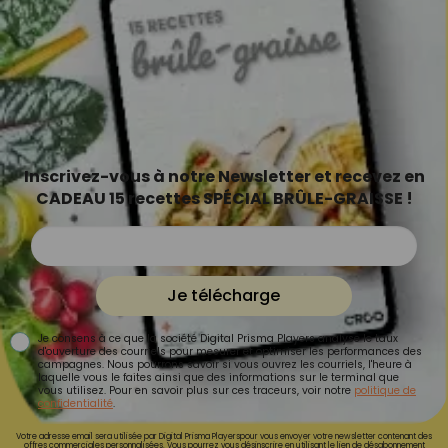
Inscrivez-vous à notre Newsletter et recevez en
CADEAU 15 recettes SPÉCIAL BRÛLE-GRAISSE !
Je télécharge
Je consens à ce que la société Digital Prisma Players analyse le taux
d'ouverture des courriels pour mesurer et optimiser les performances des
campagnes. Nous pourrons savoir si vous ouvrez les courriels, l'heure à
laquelle vous le faites ainsi que des informations sur le terminal que
vous utilisez. Pour en savoir plus sur ces traceurs, voir notre
politique de
confidentialité
.
Votre adresse email sera utilisée par Digital Prisma Playerspour vous envoyer votre newsletter contenant des
offres commerciales personnalisées. Vous pourrez vous désinscrire en utilisant le lien de désabonnement