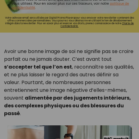
vous utilisez. Pour en savoir plus sur ces traceurs, voir notre
politique de
confidentialité
.
Votre adresse email sera utilisée par Digital Prisma Playerspour vous envoyer votre newsletter contenant des
offres commerciales personnalisées. Vous pourrez vous désinscrire en utilisant le lien de désabonnement
intégré dans la newsletter. Pour en savoir plus et exercer vos droits, prenez connaissance de notre
Charte de
Confidentialité.
Avoir une bonne image de soi ne signifie pas se croire
parfait ou ne jamais douter. C’est avant tout
s’accepter tel que l’on est
, reconnaître ses qualités,
et ne plus laisser le regard des autres définir sa
valeur. Pourtant, de nombreuses personnes
entretiennent une image négative d’elles-mêmes,
souvent
alimentée par des jugements intérieurs,
des complexes physiques ou des blessures du
passé
.