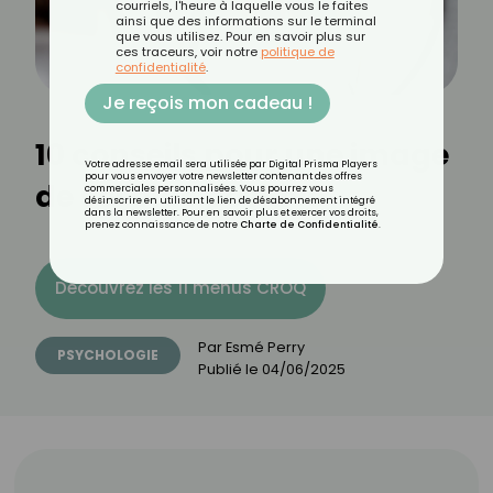
courriels, l'heure à laquelle vous le faites
ainsi que des informations sur le terminal
que vous utilisez. Pour en savoir plus sur
ces traceurs, voir notre
politique de
confidentialité
.
Je reçois mon cadeau !
10 conseils pour une image
Votre adresse email sera utilisée par Digital Prisma Players
pour vous envoyer votre newsletter contenant des offres
de soi plus positive
commerciales personnalisées. Vous pourrez vous
désinscrire en utilisant le lien de désabonnement intégré
dans la newsletter. Pour en savoir plus et exercer vos droits,
prenez connaissance de notre
Charte de Confidentialité
.
Découvrez les 11 menus CROQ
Par
Esmé Perry
PSYCHOLOGIE
Publié le
04/06/2025