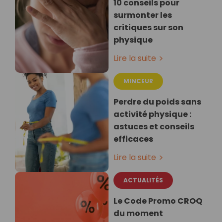
10 conseils pour
surmonter les
critiques sur son
physique
Lire la suite
MINCEUR
Perdre du poids sans
activité physique :
astuces et conseils
efficaces
Lire la suite
ACTUALITÉS
Le Code Promo CROQ
du moment