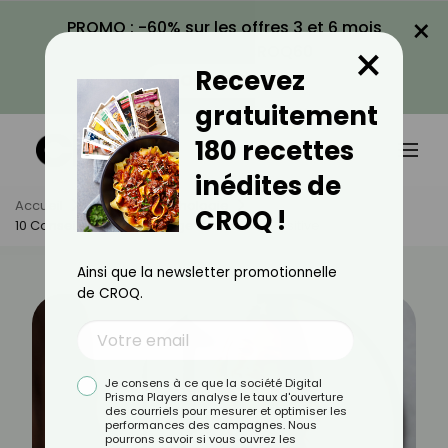
×
PROMO : -60% sur les offres 3 et 6 mois
×
avec le code CROQ60
Recevez
VOIR LA PROMO
gratuitement
180 recettes
inédites de
Accueil
Actus
Psychologie
CROQ !
10 Conseils Pour Une Image De Soi Plus Positive
Ainsi que la newsletter promotionnelle
de CROQ.
Je consens à ce que la société Digital
Prisma Players analyse le taux d'ouverture
des courriels pour mesurer et optimiser les
performances des campagnes. Nous
pourrons savoir si vous ouvrez les