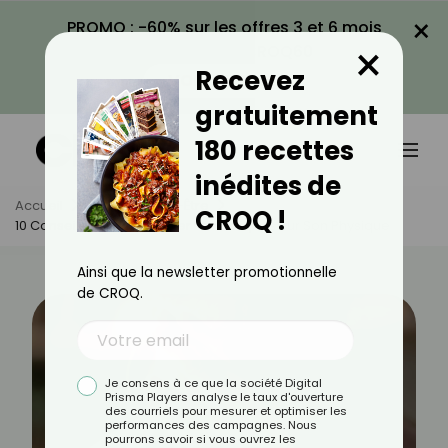
×
PROMO : -60% sur les offres 3 et 6 mois
×
avec le code CROQ60
Recevez
VOIR LA PROMO
gratuitement
180 recettes
inédites de
Accueil
Actus
Bien-Être
CROQ !
10 Conseils Pour Surmonter Les Critiques Sur Son Physique
Ainsi que la newsletter promotionnelle
de CROQ.
Je consens à ce que la société Digital
Prisma Players analyse le taux d'ouverture
des courriels pour mesurer et optimiser les
performances des campagnes. Nous
pourrons savoir si vous ouvrez les