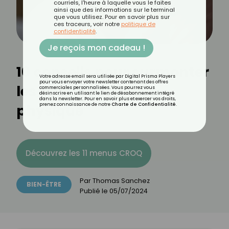
courriels, l'heure à laquelle vous le faites
ainsi que des informations sur le terminal
que vous utilisez. Pour en savoir plus sur
ces traceurs, voir notre
politique de
confidentialité
.
Je reçois mon cadeau !
10 conseils pour surmonter
Votre adresse email sera utilisée par Digital Prisma Players
pour vous envoyer votre newsletter contenant des offres
les critiques sur son
commerciales personnalisées. Vous pourrez vous
désinscrire en utilisant le lien de désabonnement intégré
dans la newsletter. Pour en savoir plus et exercer vos droits,
physique
prenez connaissance de notre
Charte de Confidentialité
.
Découvrez les 11 menus CROQ
Par
Thomas Sanchez
BIEN-ÊTRE
Publié le
05/07/2024