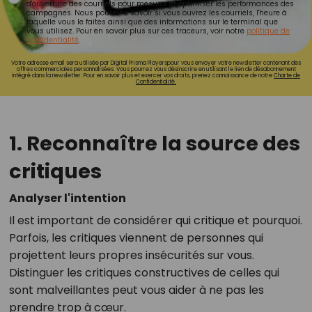
d'ouverture des courriels pour mesurer et optimiser les performances des
campagnes. Nous pourrons savoir si vous ouvrez les courriels, l'heure à
laquelle vous le faites ainsi que des informations sur le terminal que
vous utilisez. Pour en savoir plus sur ces traceurs, voir notre
politique de
confidentialité
.
Votre adresse email sera utilisée par Digital Prisma Playerspour vous envoyer votre newsletter contenant des
offres commerciales personnalisées. Vous pourrez vous désinscrire en utilisant le lien de désabonnement
intégré dans la newsletter. Pour en savoir plus et exercer vos droits, prenez connaissance de notre
Charte de
Confidentialité.
1. Reconnaître la source des
critiques
Analyser l'intention
Il est important de considérer qui critique et pourquoi.
Parfois, les critiques viennent de personnes qui
projettent leurs propres insécurités sur vous.
Distinguer les critiques constructives de celles qui
sont malveillantes peut vous aider à ne pas les
prendre trop à cœur.