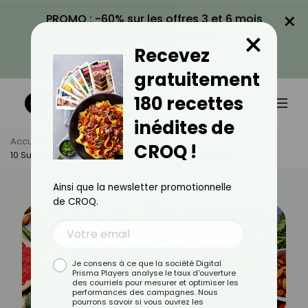
×
PROMO : -60% sur les offres 3 et 6 mois
×
avec le code CROQ60
Recevez
VOIR LA PROMO
gratuitement
180 recettes
inédites de
Accueil
Actus
Alimentation
CROQ !
10 Superaliments Pour Booster Votre Métabolisme
Ainsi que la newsletter promotionnelle
de CROQ.
Je consens à ce que la société Digital
Prisma Players analyse le taux d'ouverture
des courriels pour mesurer et optimiser les
performances des campagnes. Nous
pourrons savoir si vous ouvrez les