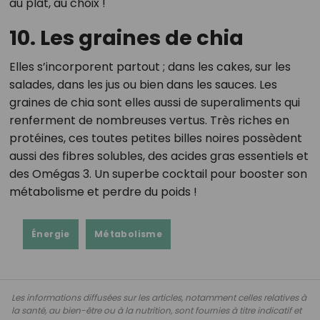
au plat, au choix !
10. Les graines de chia
Elles s’incorporent partout ; dans les cakes, sur les
salades, dans les jus ou bien dans les sauces. Les
graines de chia sont elles aussi de superaliments qui
renferment de nombreuses vertus. Très riches en
protéines, ces toutes petites billes noires possèdent
aussi des fibres solubles, des acides gras essentiels et
des Omégas 3. Un superbe cocktail pour booster son
métabolisme et perdre du poids !
Énergie
Métabolisme
Les informations diffusées sur les articles, notamment celles relatives à
la santé, au bien-être ou à la nutrition, sont fournies à titre indicatif et