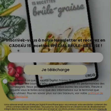
Inscrivez-vous à notre Newsletter et recevez en
CADEAU 15 recettes SPÉCIAL BRÛLE-GRAISSE !
Je télécharge
Je consens à ce que la société Digital Prisma Players analyse le taux
d'ouverture des courriels pour mesurer et optimiser les performances des
campagnes. Nous pourrons savoir si vous ouvrez les courriels, l'heure à
laquelle vous le faites ainsi que des informations sur le terminal que
vous utilisez. Pour en savoir plus sur ces traceurs, voir notre
politique de
confidentialité
.
Votre adresse email sera utilisée par Digital Prisma Playerspour vous envoyer votre newsletter contenant des
offres commerciales personnalisées. Vous pourrez vous désinscrire en utilisant le lien de désabonnement
intégré dans la newsletter. Pour en savoir plus et exercer vos droits, prenez connaissance de notre
Charte de