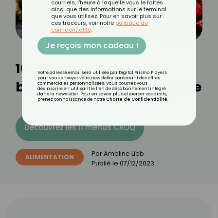
courriels, l'heure à laquelle vous le faites
ainsi que des informations sur le terminal
que vous utilisez. Pour en savoir plus sur
ces traceurs, voir notre
politique de
confidentialité
.
Je reçois mon cadeau !
10 superaliments pour
Votre adresse email sera utilisée par Digital Prisma Players
pour vous envoyer votre newsletter contenant des offres
booster votre métabolisme
commerciales personnalisées. Vous pourrez vous
désinscrire en utilisant le lien de désabonnement intégré
dans la newsletter. Pour en savoir plus et exercer vos droits,
prenez connaissance de notre
Charte de Confidentialité
.
Découvrez les 11 menus CROQ
Par
Ameline Lieb
ALIMENTATION
Publié le
07/12/2023