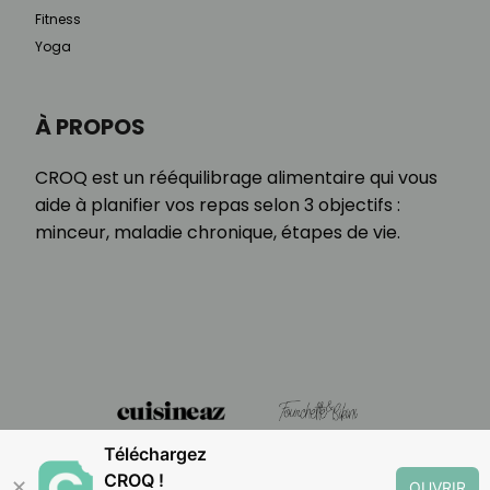
Fitness
Yoga
À PROPOS
CROQ est un rééquilibrage alimentaire qui vous
aide à planifier vos repas selon 3 objectifs :
minceur, maladie chronique, étapes de vie.
Téléchargez
CROQ !
✕
OUVRIR